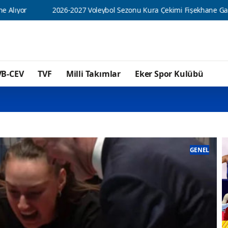
2026-2027 Voleybol Sezonu Kura Çekimi Fişekhane Galeri Salonu'
VB-CEV
TVF
Milli Takımlar
Eker Spor Kulübü
GENEL