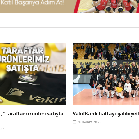
 "Taraftar ürünleri satışta
VakıfBank haftayı galibiyet
18 Mart 2023
023