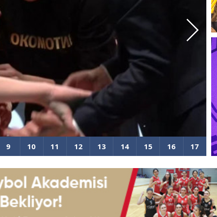
on oldu gözyaşlarına boğuldu
B