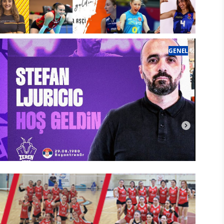
Aras Kargo Sultanlar Ligi kadrosunu
GENEL
tamamladı
aşkentte kazanan Zeren Spor Oldu
Zeren Spor’da Stevan Ljubicic dönemi
başladı