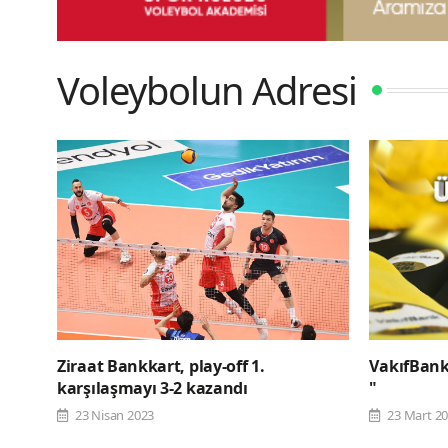
Voleybolun Adresi
Ziraat Bankkart, play-off 1.
VakıfBank,
karşılaşmayı 3-2 kazandı
"
23 Nisan 2023
23 Mart 2