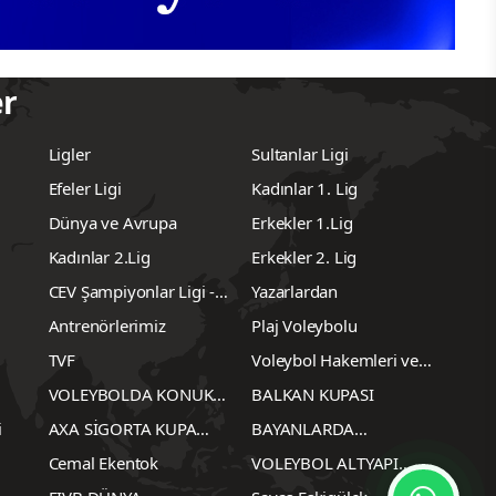
er
Ligler
Sultanlar Ligi
Efeler Ligi
Kadınlar 1. Lig
Dünya ve Avrupa
Erkekler 1.Lig
Kadınlar 2.Lig
Erkekler 2. Lig
CEV Şampiyonlar Ligi -
Yazarlardan
Erkekler
Antrenörlerimiz
Plaj Voleybolu
TVF
Voleybol Hakemleri ve
Gözlemcileri
VOLEYBOLDA KONUK
BALKAN KUPASI
YAZARLAR
i
AXA SİGORTA KUPA
BAYANLARDA
VOLEY
TRANSFERLER
Cemal Ekentok
VOLEYBOL ALTYAPI
KARŞILAŞMALARI