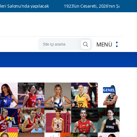
nda yapılacak
1923’ün Cesareti, 2026’nın Şampiyonluğu
MENÜ
GENEL