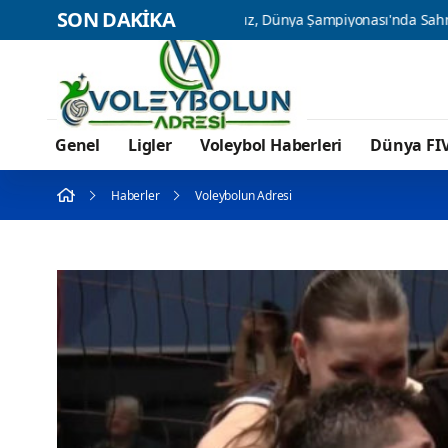
SON DAKİKA
U17 Kız Milli Takımımız, Dünya Şampiyonası'nda Sahne Alıyor
Genel
Ligler
Voleybol Haberleri
Dünya FI
Haberler
Voleybolun Adresi
GENEL