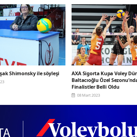
şak Shimonsky ile söyleşi
AXA Sigorta Kupa Voley Dü
Baltacıoğlu Özel Sezonu’nda
023
Finalistler Belli Oldu
08 Mart 2023