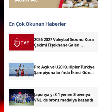
En Çok Okunan Haberler
2026-2027 Voleybol Sezonu Kura
Çekimi Fişekhane Galeri
Salonu'nda yapılacak
Pro Açık ve U20 Kulüpler Türkiye
Şampiyonaları'nda İkinci Gün
Sona Erdi
Japonya'yı 3-1 yenen Slovenya
VNL' de bronz madalya kazandı