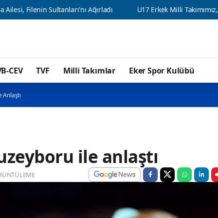
enin Sultanları'nı Ağırladı
U17 Erkek Milli Takımımız, Balkan Şamp
VB-CEV
TVF
Milli Takımlar
Eker Spor Kulübü
 Anlaştı
uzeyboru ile anlaştı
RÜNTÜLEME