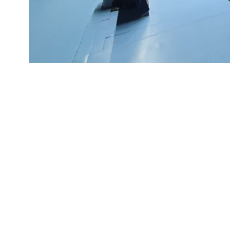
Bursa’da voleybolun yükünü çeken tek salon
yeni sezon için zemin bakımı yapılarak haz
Bursa’daki salonu olan Cengiz Göllü Voleyb
itibaren zemin yenilenmesi için bakıma gele
yaklaşık 1 ay bakımda kalacak. Zeminin yeni
içerisinden arka bölüme alınması yönünde 
nedeniyle Voleybol Federasyonu’nun yapmış
süresince askıya aldı. A.Cemal Ekentok