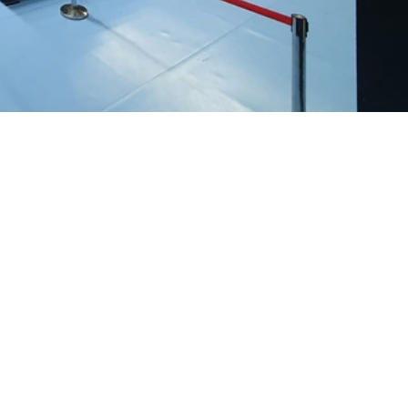
, Türkiye Voleybol Federasyonu’nun aldığı karar i
ırlanacak. Türkiye Voleybol Federasyonu’nun
ol Salonu, bakım için 20 Mayıs Pazartesi gününde
cek. TVF tarafından yapılan ihale sonrasında salo
lenmesinin yanı sıra, basın tribünün salon
de çalışmalar yapılacak. Salonun kapanması
 olduğu Fabrika Voleybol çalışmaları ise bakım