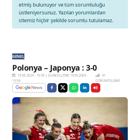
etmiş bulunuyor ve tüm sorumluluğu
üstleniyorsunuz. Yazılan yorumlardan
sitemiz hiçbir şekilde sorumlu tutulamaz.
GENEL
Polonya – Japonya : 3-0
19.05.2024 - 15:59
|
GÜNCELLEME:19.05.2024 -
41
15:59
GÖRÜNTÜLEME