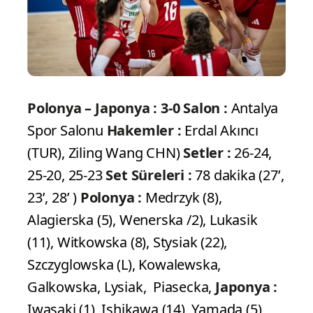
Polonya – Japonya : 3-0
Salon :
Antalya
Spor Salonu
Hakemler :
Erdal Akıncı
(TUR), Ziling Wang CHN)
Setler :
26-24,
25-20, 25-23
Set Süreleri :
78 dakika (27’,
23’, 28’ )
Polonya :
Medrzyk (8),
Alagierska (5), Wenerska /2), Lukasik
(11), Witkowska (8), Stysiak (22),
Szczyglowska (L), Kowalewska,
Galkowska, Lysiak, Piasecka,
Japonya :
Iwasaki (1), Ishikawa (14), Yamada (5),