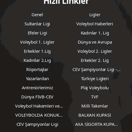
Hızlı Linkler
Genel
Ligler
Sultanlar Ligi
Voleybol Haberleri
Efeler Ligi
Kadınlar 1. Lig
Voleybol 1. Ligler
Dünya ve Avrupa
Erkekler 1.Lig
Voleybol 2. Ligler
Kadınlar 2.Lig
Erkekler 2. Lig
Röportajlar
CEV Şampiyonlar Ligi -
Erkekler
Yazarlardan
Türkiye Ligleri
Antrenörlerimiz
Plaj Voleybolu
Dünya FIVB-CEV
TVF
Voleybol Hakemleri ve
Milli Takımlar
Gözlemcileri
VOLEYBOLDA KONUK
BALKAN KUPASI
YAZARLAR
CEV Şampiyonlar Ligi
AXA SİGORTA KUPA
VOLEY