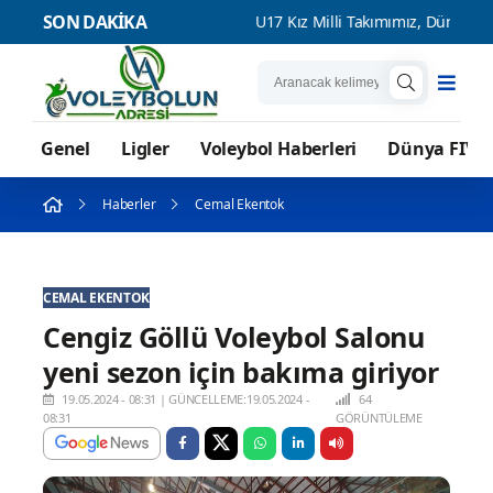
SON DAKİKA
ansfer etti
U17 Kız Milli Takımımız, Dünya Şampiyonası'na Galib
Genel
Ligler
Voleybol Haberleri
Dünya FIVB
Haberler
Cemal Ekentok
CEMAL EKENTOK
Cengiz Göllü Voleybol Salonu
yeni sezon için bakıma giriyor
19.05.2024 - 08:31
|
GÜNCELLEME:19.05.2024 -
64
08:31
GÖRÜNTÜLEME