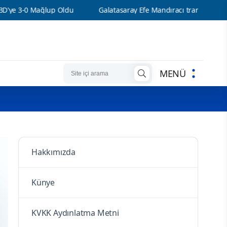
 3-0 Mağlup Oldu
Galatasaray Efe Mandıracı transferini resmi ol
MENÜ
Hakkımızda
Künye
KVKK Aydınlatma Metni