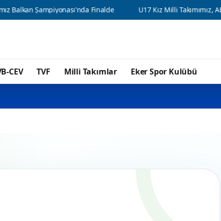
alkan Şampiyonası'nda Finalde
U17 Kız Milli Takımımız, ABD'ye
VB-CEV
TVF
Milli Takımlar
Eker Spor Kulübü