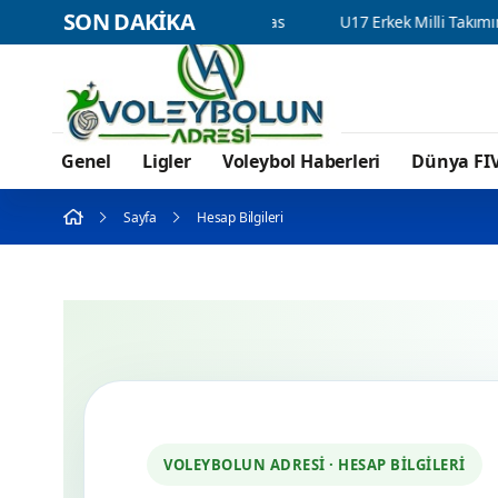
SON DAKİKA
l’un resmi forma sponsoru adidas
U17 Erkek Milli Takımımız B
Genel
Ligler
Voleybol Haberleri
Dünya FI
Sayfa
Hesap Bilgileri
VOLEYBOLUN ADRESI · HESAP BILGILERI