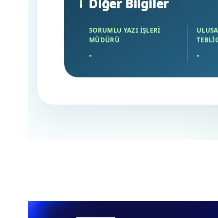
Diğer Bilgiler
SORUMLU YAZI İŞLERI
ULUSA
MÜDÜRÜ
TEBLI
-
-