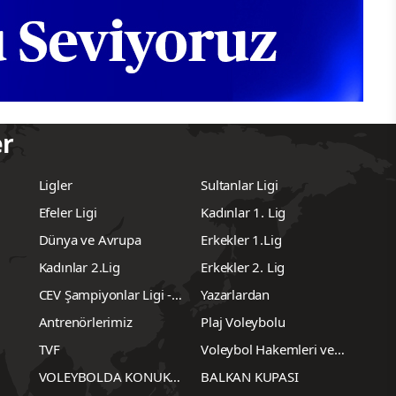
er
Ligler
Sultanlar Ligi
Efeler Ligi
Kadınlar 1. Lig
Dünya ve Avrupa
Erkekler 1.Lig
Kadınlar 2.Lig
Erkekler 2. Lig
CEV Şampiyonlar Ligi -
Yazarlardan
Erkekler
Antrenörlerimiz
Plaj Voleybolu
TVF
Voleybol Hakemleri ve
Gözlemcileri
VOLEYBOLDA KONUK
BALKAN KUPASI
YAZARLAR