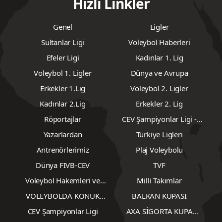
Hızlı Linkler
Genel
Ligler
Sultanlar Ligi
Voleybol Haberleri
Efeler Ligi
Kadınlar 1. Lig
Voleybol 1. Ligler
Dünya ve Avrupa
Erkekler 1.Lig
Voleybol 2. Ligler
Kadınlar 2.Lig
Erkekler 2. Lig
Röportajlar
CEV Şampiyonlar Ligi -
Erkekler
Yazarlardan
Türkiye Ligleri
Antrenörlerimiz
Plaj Voleybolu
Dünya FIVB-CEV
TVF
Voleybol Hakemleri ve
Milli Takımlar
Gözlemcileri
VOLEYBOLDA KONUK
BALKAN KUPASI
YAZARLAR
CEV Şampiyonlar Ligi
AXA SİGORTA KUPA
VOLEY