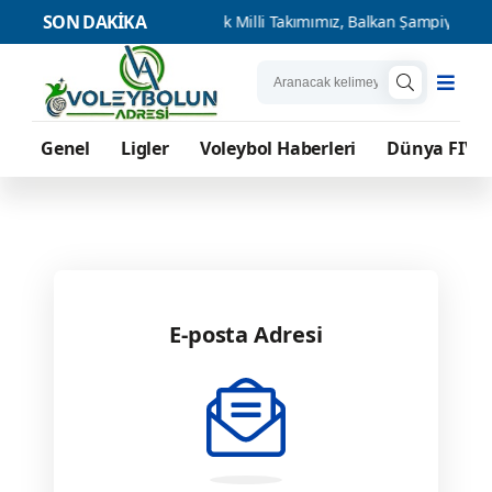
SON DAKİKA
rladı
U17 Erkek Milli Takımımız, Balkan Şampiyonası'nda 2 de 2 
Genel
Ligler
Voleybol Haberleri
Dünya FIVB
E-posta Adresi