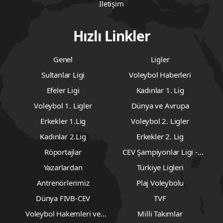
Künye
KVKK Aydınlatma Metni
Çerez Politikası
Topluluk Kuralları
Yazarlar
Hizmet Şartları
Hesap Bilgileri
Gizlilik Sözleşmesi
İletişim
Hızlı Linkler
Genel
Ligler
Sultanlar Ligi
Voleybol Haberleri
Efeler Ligi
Kadınlar 1. Lig
Voleybol 1. Ligler
Dünya ve Avrupa