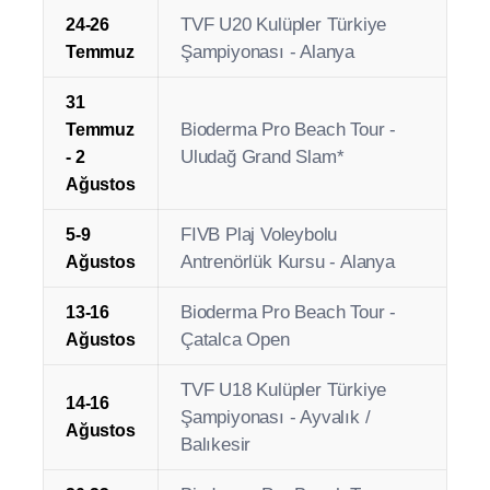
Haziran
Turu
TVF Pro Açık (Büyükler)
10-12
Kulüpler Türkiye Şampiyonası
Temmuz
- Alanya
Bioderma Pro Beach Tour -
16-19
Trabzon Grand Slam
Temmuz
TVF U20 Kulüpler Türkiye
24-26
Şampiyonası - Alanya
Temmuz
31
Bioderma Pro Beach Tour -
Temmuz
Uludağ Grand Slam*
- 2
Ağustos
FIVB Plaj Voleybolu
5-9
Antrenörlük Kursu - Alanya
Ağustos