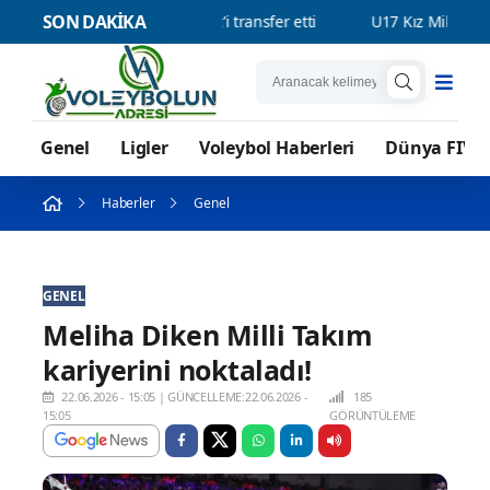
SON DAKİKA
Bank, Vanja Ivanovic’i transfer etti
U17 Kız Milli Takımımız, Dün
Genel
Ligler
Voleybol Haberleri
Dünya FIVB
Haberler
Genel
GENEL
Meliha Diken Milli Takım
kariyerini noktaladı!
22.06.2026 - 15:05
|
GÜNCELLEME:22.06.2026 -
185
15:05
GÖRÜNTÜLEME