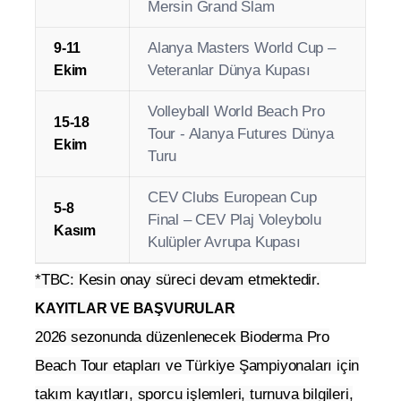
Şampiyonası - Alanya
CEV U18 Plaj Voleybolu
17-20
Avrupa Şampiyonası - İzmir
Eylül
Bioderma Pro Beach Tour -
24-27
Çeşme Grand Slam
Eylül
Bioderma Pro Beach Tour -
1-4 Ekim
Mersin Grand Slam
Alanya Masters World Cup –
9-11
Veteranlar Dünya Kupası
Ekim
Volleyball World Beach Pro
15-18
Tour - Alanya Futures Dünya
Ekim
Turu
CEV Clubs European Cup
5-8