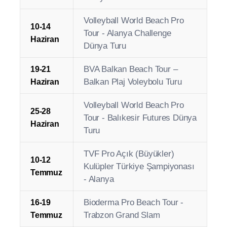
Alanya Beach Volleyball
9-11
Kızılkule Cup
Mayıs
Bioderma Pro Beach Tour -
14-17
Aydın Grand Slam
Mayıs
CEV Plaj Voleybolu Milletler
5-7
Kupası Ön Eleme Roundu –
Haziran
Alanya
Volleyball World Beach Pro
10-14
Tour - Alanya Challenge
Haziran
Dünya Turu
BVA Balkan Beach Tour –
19-21
Balkan Plaj Voleybolu Turu
Haziran
Volleyball World Beach Pro
25-28
Tour - Balıkesir Futures Dünya