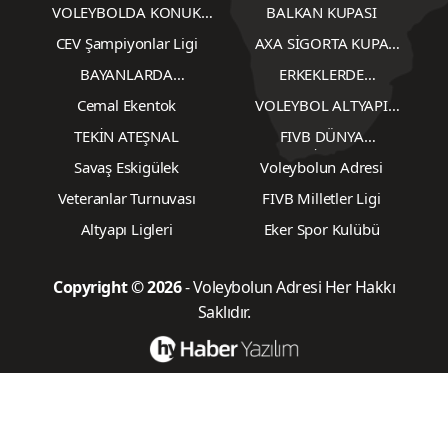
Erkekler 1.Lig
Voleybol 2. Ligler
Kadınlar 2.Lig
Erkekler 2. Lig
Röportajlar
CEV Şampiyonlar Ligi -
Erkekler
Yazarlardan
Türkiye Ligleri
Antrenörlerimiz
Plaj Voleybolu
Dünya FIVB-CEV
TVF
Voleybol Hakemleri ve
Milli Takımlar
Gözlemcileri
VOLEYBOLDA KONUK
BALKAN KUPASI
YAZARLAR
CEV Şampiyonlar Ligi
AXA SİGORTA KUPA
VOLEY
BAYANLARDA
ERKEKLERDE
TRANSFERLER
TRANSFERLER
Cemal Ekentok
VOLEYBOL ALTYAPI
KARŞILAŞMALARI
TEKİN ATEŞNAL
FIVB DÜNYA
ŞAMPİYONASI
Savaş Eskigülek
Voleybolun Adresi
Veteranlar Turnuvası
FIVB Milletler Ligi
Altyapı Ligleri
Eker Spor Kulübü