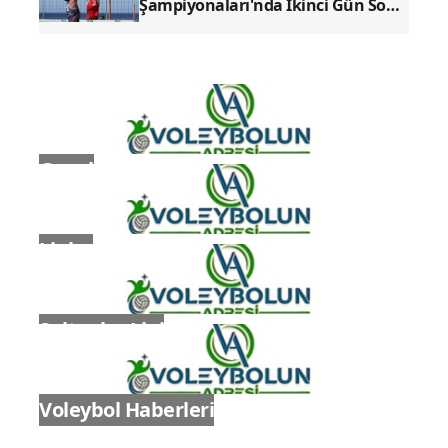
2026-2027 Voleybol Sezonu Kura
Çekimi Fişekhane Galeri
Salonu'nda yapılacak
Pro Açık ve U20 Kulüpler Türkiye
Şampiyonaları'nda İkinci Gün Sona
Erdi
Genel