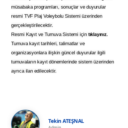
Final – CEV Plaj Voleybolu
Kasım
Kulüpler Avrupa Kupası
*TBC: Kesin onay süreci devam etmektedir.
KAYITLAR VE BAŞVURULAR
2026 sezonunda düzenlenecek Bioderma Pro
Beach Tour etapları ve Türkiye Şampiyonaları için
takım kayıtları, sporcu işlemleri, turnuva bilgileri,
müsabaka programları, sonuçlar ve duyurular
resmi TVF Plaj Voleybolu Sistemi üzerinden
gerçekleştirilecektir.
Resmi Kayıt ve Turnuva Sistemi için
tıklayınız.
Turnuva kayıt tarihleri, talimatlar ve
organizasyonlara ilişkin güncel duyurular ilgili
turnuvaların kayıt dönemlerinde sistem üzerinden