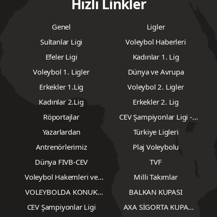
Hızlı Linkler
Genel
Ligler
Sultanlar Ligi
Voleybol Haberleri
Efeler Ligi
Kadınlar 1. Lig
Voleybol 1. Ligler
Dünya ve Avrupa
Erkekler 1.Lig
Voleybol 2. Ligler
Kadınlar 2.Lig
Erkekler 2. Lig
Röportajlar
CEV Şampiyonlar Ligi -
Erkekler
Yazarlardan
Türkiye Ligleri
Antrenörlerimiz
Plaj Voleybolu
Dünya FIVB-CEV
TVF
Voleybol Hakemleri ve
Milli Takımlar
Gözlemcileri
VOLEYBOLDA KONUK
BALKAN KUPASI
YAZARLAR
CEV Şampiyonlar Ligi
AXA SİGORTA KUPA
VOLEY