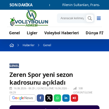
SON DAKİKA
 Galibiyetle Başladı
Filenin Sultanları, Fransa ile Hazırlık Maçı
Genel
Ligler
Voleybol Haberleri
Dünya FIVB
Haberler
Genel
GENEL
Zeren Spor yeni sezon
kadrosunu açıkladı
16.06.2026 - 06:29
|
GÜNCELLEME:16.06.2026 -
508
06:29
GÖRÜNTÜLEME