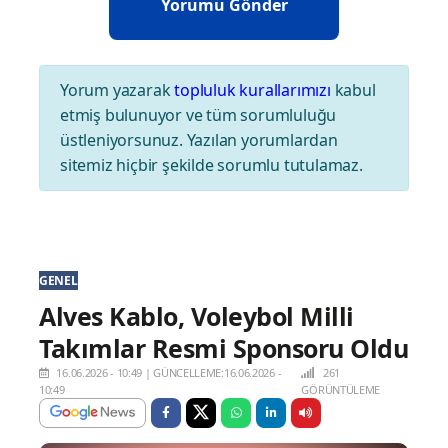
Yorum yazarak
topluluk kurallarımızı
kabul
etmiş bulunuyor ve tüm sorumluluğu
üstleniyorsunuz. Yazılan yorumlardan
sitemiz hiçbir şekilde sorumlu tutulamaz.
GENEL
Alves Kablo, Voleybol Milli
Takımlar Resmi Sponsoru Oldu
16.06.2026 - 10:49
|
GÜNCELLEME:16.06.2026 -
261
10:49
GÖRÜNTÜLEME