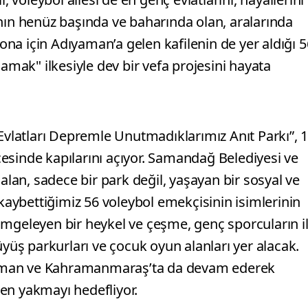
nın henüz başında ve baharında olan, aralarında
na için Adıyaman’a gelen kafilenin de yer aldığı 5
ak" ilkesiyle dev bir vefa projesini hayata
latları Depremle Unutmadıklarımız Anıt Parkı”, 
esinde kapılarını açıyor. Samandağ Belediyesi ve
 alan, sadece bir park değil, yaşayan bir sosyal ve
 kaybettiğimiz 56 voleybol emekçisinin isimlerinin
 simgeleyen bir heykel ve çeşme, genç sporcuların i
üyüş parkurları ve çocuk oyun alanları yer alacak.
aman ve Kahramanmaraş’ta da devam ederek
en yakmayı hedefliyor.