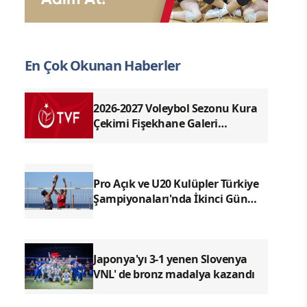
En Çok Okunan Haberler
2026-2027 Voleybol Sezonu Kura
Çekimi Fişekhane Galeri
Salonu'nda yapılacak
Pro Açık ve U20 Kulüpler Türkiye
Şampiyonaları'nda İkinci Gün
Sona Erdi
Japonya'yı 3-1 yenen Slovenya
VNL' de bronz madalya kazandı