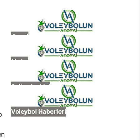
Genel
Ligler
Sultanlar Ligi
Voleybol Haberleri
p
ın