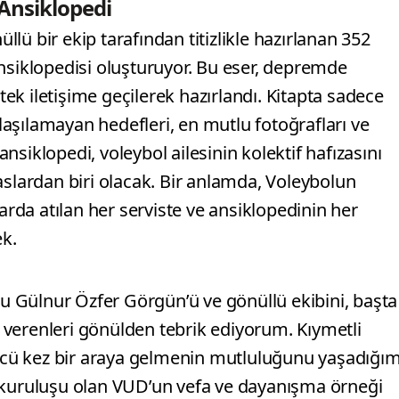
Ansiklopedi
üllü bir ekip tarafından titizlikle hazırlanan 352
nsiklopedisi oluşturuyor. Bu eser, depremde
 tek iletişime geçilerek hazırlandı. Kitapta sadece
ulaşılamayan hedefleri, en mutlu fotoğrafları ve
 ansiklopedi, voleybol ailesinin kolektif hafızasını
aslardan biri olacak. Bir anlamda, Voleybolun
larda atılan her serviste ve ansiklopedinin her
k.
 Gülnur Özfer Görgün’ü ve gönüllü ekibini, başta
verenleri gönülden tebrik ediyorum. Kıymetli
00.cü kez bir araya gelmenin mutluluğunu yaşadığı
m kuruluşu olan VUD’un vefa ve dayanışma örneği