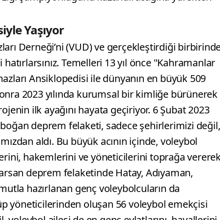
iyle Yaşıyor
arı Derneği’ni (VUD) ve gerçekleştirdiği birbirind
 hatırlarsınız. Temelleri 13 yıl önce "Kahramanlar
mazları Ansiklopedisi ile dünyanın en büyük 509
onra 2023 yılında kurumsal bir kimliğe bürünerek
ojenin ilk ayağını hayata geçiriyor. 6 Şubat 2023
boğan deprem felaketi, sadece şehirlerimizi değil
amızdan aldı. Bu büyük acının içinde, voleybol
rini, hakemlerini ve yöneticilerini toprağa verere
 sarsan deprem felaketinde Hatay, Adıyaman,
utla hazırlanan genç voleybolcuların da
p yöneticilerinden oluşan 56 voleybol emekçisi
, voleybol ailesi de en genç evlatlarını, hayallerini