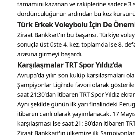
tamamını kazanan ve rakiplerine sadece 3 s
dördüncülüğünün ardından bu kez kürsünün
Türk Erkek Voleybolu İçin De Öneml
Ziraat Bankkart’ın bu başarısı, Türkiye voleyb
sonuçla üst üste 4. kez, toplamda ise 8. de
arasına girmeyi başardı.
Karşılaşmalar TRT Spor Yıldız’da
Avrupa’da yılın son kulüp karşılaşmaları ol
Şampiyonlar Ligi’nde favori olarak gösteril
saat 21:30’dan itibaren TRT Spor Yıldız ekran
Aynı şekilde günün ilk yarı finalindeki Per
itibaren canlı olarak yayımlanacak. 17 Mayı
karşılaşması ise saat 21: 30’dan itibaren TR
Ziraat Bankkart’ın ülkemize ilk Şampiyonl