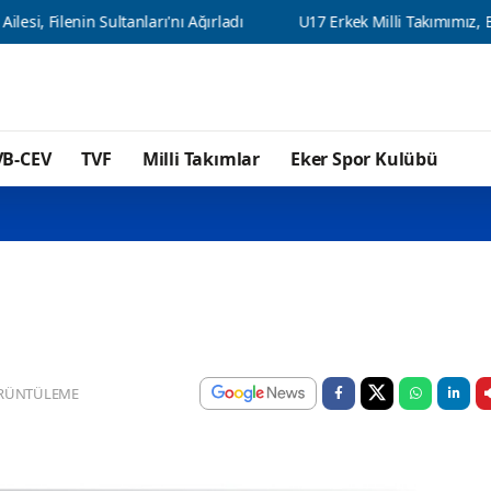
nin Sultanları'nı Ağırladı
U17 Erkek Milli Takımımız, Balkan Şampi
VB-CEV
TVF
Milli Takımlar
Eker Spor Kulübü
RÜNTÜLEME