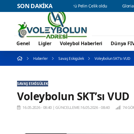
SON DAKİKA
ybol Takımımızın Direktörü Pelin Çelik oldu
Gloria Ailesi, File
Genel
Ligler
Voleybol Haberleri
Dünya FI
Haberler
Savaş Eskigülek
Voleybolun SKT’sı VUD
SAVAŞ ESKIGÜLEK
Voleybolun SKT’sı VUD
16.05.2026 - 08:40
|
GÜNCELLEME:16.05.2026 - 08:40
74 GÖ