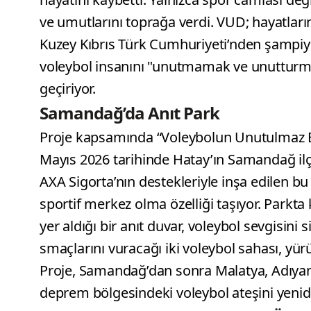
ve umutlarını toprağa verdi. VUD; hayatları
Kuzey Kıbrıs Türk Cumhuriyeti’nden şampiyo
voleybol insanını "unutmamak ve unutturmam
geçiriyor.
Samandağ’da Anıt Park
Proje kapsamında “Voleybolun Unutulmaz Ev
Mayıs 2026 tarihinde Hatay’ın Samandağ ilç
AXA Sigorta’nın destekleriyle inşa edilen bu
sportif merkez olma özelliği taşıyor. Parkta
yer aldığı bir anıt duvar, voleybol sevgisini
smaçlarını vuracağı iki voleybol sahası, yür
Proje, Samandağ’dan sonra Malatya, Adıy
deprem bölgesindeki voleybol ateşini yenid