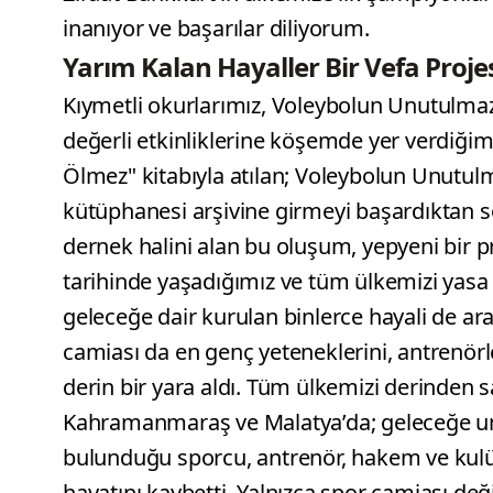
inanıyor ve başarılar diliyorum.
Yarım Kalan Hayaller Bir Vefa Projes
Kıymetli okurlarımız, Voleybolun Unutulmazl
değerli etkinliklerine köşemde yer verdiğimi
Ölmez" kitabıyla atılan; Voleybolun Unutul
kütüphanesi arşivine girmeyi başardıktan s
dernek halini alan bu oluşum, yepyeni bir pr
tarihinde yaşadığımız ve tüm ülkemizi yasa 
geleceğe dair kurulan binlerce hayali de ar
camiası da en genç yeteneklerini, antrenörle
derin bir yara aldı. Tüm ülkemizi derinden
Kahramanmaraş ve Malatya’da; geleceğe um
bulunduğu sporcu, antrenör, hakem ve kulü
hayatını kaybetti. Yalnızca spor camiası değil