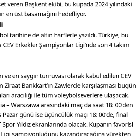
et veren Başkent ekibi, bu kupada 2024 yılındaki
 en üst basamağını hedefliyor.
i
ol tarihine de altın harflerle yazıldı. Türkiye, bu
fa CEV Erkekler Şampiyonlar Ligi’nde son 4 takım
an ve en saygın turnuvası olarak kabul edilen CEV
en Ziraat Bankkart’ın Zawiercie karşılaşması bugün
ları aracılığı ile tüm voleybolseverlere ulaşacak.
ugia – Warszawa arasındaki maç da saat 18: 00’den
s Pazar günü ise üçüncülük maçı 18: 00’de, final
T Spor Yıldız ekranlarında olacak. Kupanın favorisi
ar Ligi şampiyonluğunu kazandıracağına yürekten