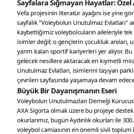
Sayfalara Sığmayan Hayatlar: Özel 
Vefa projesinin literatür ayağını ise yine gön
sayfalık "Voleybolun Unutulmaz Evlatları" a
kaybettiğimiz voleybolcuların aileleriyle tek
isimler değil; o gençlerin çocukluk anıları, 
yarım kalan sportif kariyerleri yer alıyor. Bu
gelecek nesillere aktaracak en kıymetli mir
Unutulmaz Evlatları, isimlerini taşıyan park
çevrilen sayfasında yaşamaya devam edece
Büyük Bir Dayanışmanın Eseri
Voleybolun Unutulmazları Derneği Kurucusu
AXA Sigorta olmak üzere bu projeye destek 
okurlarımız, bugün Aydınlık okurları ile 3
voleybol camiasının en önemli sivil toplu