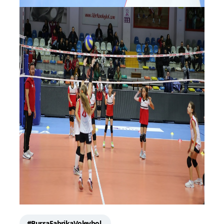
#BursaFabrikaVoleybol