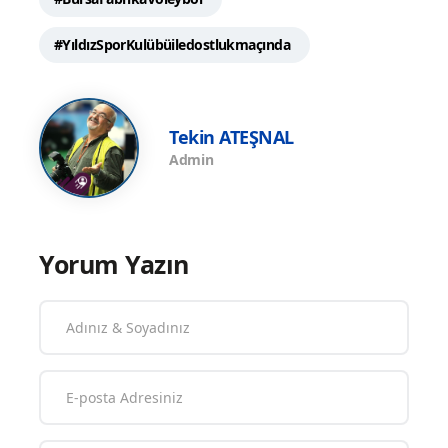
#YıldızSporKulübüiledostlukmaçında
Tekin ATEŞNAL
Admin
Yorum Yazın