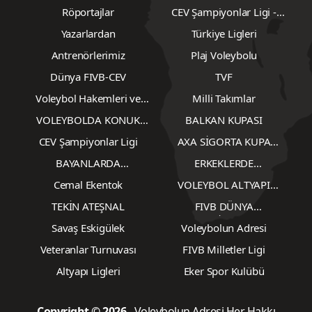
Röportajlar
CEV Şampiyonlar Ligi -
Erkekler
Yazarlardan
Türkiye Ligleri
Antrenörlerimiz
Plaj Voleybolu
Dünya FIVB-CEV
TVF
Voleybol Hakemleri ve
Milli Takımlar
Gözlemcileri
VOLEYBOLDA KONUK
BALKAN KUPASI
YAZARLAR
CEV Şampiyonlar Ligi
AXA SİGORTA KUPA
VOLEY
BAYANLARDA
ERKEKLERDE
TRANSFERLER
TRANSFERLER
Cemal Ekentok
VOLEYBOL ALTYAPI
KARŞILAŞMALARI
TEKİN ATEŞNAL
FIVB DÜNYA
ŞAMPİYONASI
Savaş Eskigülek
Voleybolun Adresi
Veteranlar Turnuvası
FIVB Milletler Ligi
Altyapı Ligleri
Eker Spor Kulübü
Copyright © 2026
- Voleybolun Adresi Her Hakkı