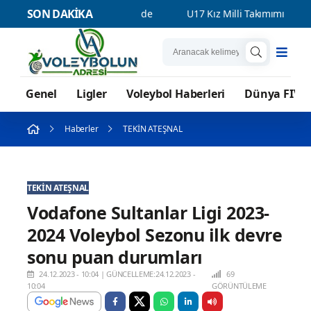
SON DAKİKA
an Şampiyonası'nda Finalde
U17 Kız Milli Takımımız, ABD'ye 3
Genel
Ligler
Voleybol Haberleri
Dünya FIVB
Haberler
TEKİN ATEŞNAL
TEKİN ATEŞNAL
Vodafone Sultanlar Ligi 2023-
2024 Voleybol Sezonu ilk devre
sonu puan durumları
24.12.2023 - 10:04
|
GÜNCELLEME:24.12.2023 -
69
10:04
GÖRÜNTÜLEME