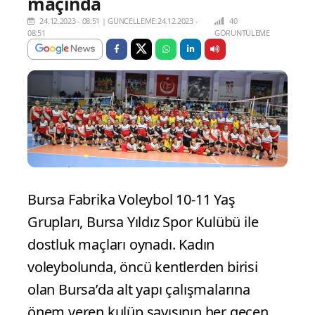
maçında
24.12.2023 - 08:51
|
GÜNCELLEME:24.12.2023 -
40
08:51
GÖRÜNTÜLEME
Bursa Fabrika Voleybol 10-11 Yaş
Grupları, Bursa Yıldız Spor Kulübü ile
dostluk maçları oynadı. Kadın
voleybolunda, öncü kentlerden birisi
olan Bursa’da alt yapı çalışmalarına
önem veren kulüp sayısının her geçen