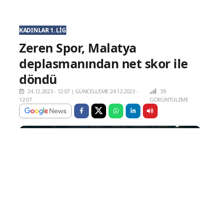
KADINLAR 1. LIG
Zeren Spor, Malatya
deplasmanından net skor ile
döndü
24.12.2023 - 12:07
|
GÜNCELLEME:24.12.2023 -
39
12:07
GÖRÜNTÜLEME