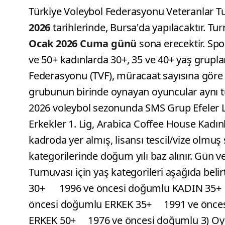
Türkiye Voleybol Federasyonu Veteranlar Tu
2026
tarihlerinde, Bursa'da yapılacaktır. Tu
Ocak 2026
Cuma günü
sona erecektir. Spor
ve 50+ kadınlarda 30+, 35 ve 40+ yaş gruplar
Federasyonu (TVF), müracaat sayısına göre y
grubunun birinde oynayan oyuncular aynı t
2026 voleybol sezonunda SMS Grup Efeler Li
Erkekler 1. Lig, Arabica Coffee House Kadınl
kadroda yer almış, lisansı tescil/vize olmuş
kategorilerinde doğum yılı baz alınır. Gün v
Turnuvası için yaş kategorileri aşağıda belirt
30+ 1996 ve öncesi doğumlu KADIN 35+
öncesi doğumlu ERKEK 35+ 1991 ve önce
ERKEK 50+ 1976 ve öncesi doğumlu 3) Oyunc