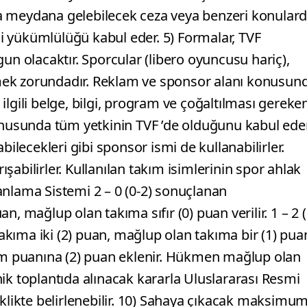
a meydana gelebilecek ceza veya benzeri konular
 yükümlülüğü kabul eder. 5) Formalar, TVF
un olacaktır. Sporcular (libero oyuncusu hariç),
iymek zorundadır. Reklam ve sponsor alanı konusun
e ilgili belge, bilgi, program ve çoğaltılması gereke
konusunda tüm yetkinin TVF ’de olduğunu kabul eder
bilecekleri gibi sponsor ismi de kullanabilirler.
rışabilirler. Kullanılan takım isimlerinin spor ahlak
anlama Sistemi 2 – 0 (0-2) sonuçlanan
, mağlup olan takıma sıfır (0) puan verilir. 1 – 2 (
kıma iki (2) puan, mağlup olan takıma bir (1) pua
lam puanına (2) puan eklenir. Hükmen mağlup olan
eknik toplantıda alınacak kararla Uluslararası Resmi
eklikte belirlenebilir. 10) Sahaya çıkacak maksimu