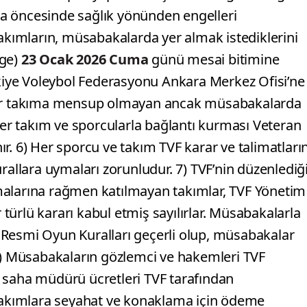
a öncesinde sağlık yönünden engelleri
Takımların, müsabakalarda yer almak istediklerini
lge)
23 Ocak 2026 Cuma
günü mesai bitimine
rkiye Voleybol Federasyonu Ankara Merkez Ofisi’ne
 bir takıma mensup olmayan ancak müsabakalarda
iğer takım ve sporcularla bağlantı kurması Veteran
r. 6) Her sporcu ve takım TVF karar ve talimatların
rallara uymaları zorunludur. 7) TVF’nin düzenlediğ
malarına rağmen katılmayan takımlar, TVF Yönetim
r türlü kararı kabul etmiş sayılırlar. Müsabakalarla
sı Resmi Oyun Kuralları geçerli olup, müsabakalar
 2) Müsabakaların gözlemci ve hakemleri TVF
 saha müdürü ücretleri TVF tarafından
 takımlara seyahat ve konaklama için ödeme