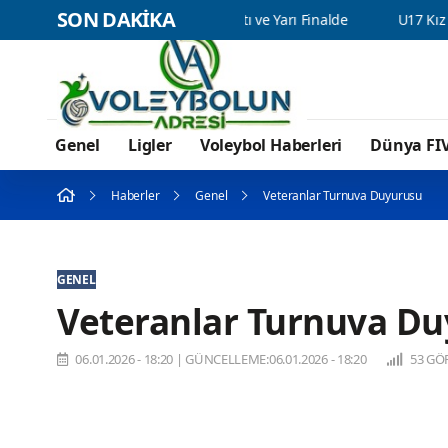
SON DAKİKA
piyonası'nda 2 de 2 yaptı ve Yarı Finalde
U17 Kız Milli Takımı
Genel
Ligler
Voleybol Haberleri
Dünya FI
Haberler
Genel
Veteranlar Turnuva Duyurusu
GENEL
Veteranlar Turnuva D
06.01.2026 - 18:20
|
GÜNCELLEME:06.01.2026 - 18:20
53 GÖ