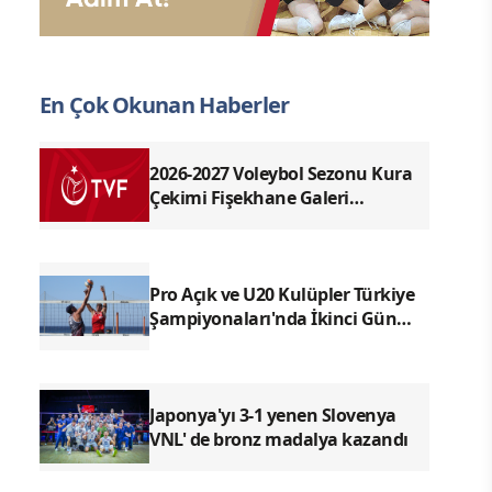
En Çok Okunan Haberler
2026-2027 Voleybol Sezonu Kura
Çekimi Fişekhane Galeri
Salonu'nda yapılacak
Pro Açık ve U20 Kulüpler Türkiye
Şampiyonaları'nda İkinci Gün
Sona Erdi
Japonya'yı 3-1 yenen Slovenya
VNL' de bronz madalya kazandı