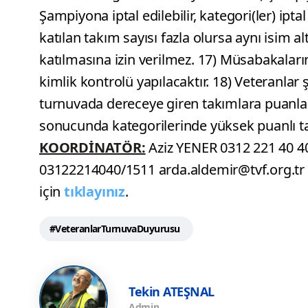
Şampiyona iptal edilebilir, kategori(ler) iptal
katılan takım sayısı fazla olursa aynı isim a
katılmasına izin verilmez. 17) Müsabakaları
kimlik kontrolü yapılacaktır. 18) Veteranla
turnuvada dereceye giren takımlara puanlar 
sonucunda kategorilerinde yüksek puanlı tak
KOORDİNATÖR:
Aziz YENER 0312 221 40 4
03122214040/1511 arda.aldemir@tvf.org.tr
için
tıklayınız
.
#VeteranlarTurnuvaDuyurusu
Tekin ATEŞNAL
Admin