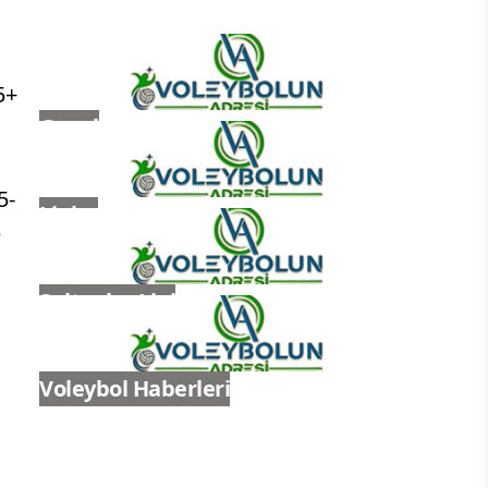
5+
Genel
5-
Ligler
e
Sultanlar Ligi
Voleybol Haberleri