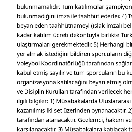
bulunmamalıdır. Tüm katılımcılar şampiyon
bulunmadığını imza ile taahhüt ederler. 4) 
beyan eden taahhütnameyi (ıslak imzalı be
kadar katılım ücreti dekontuyla birlikte Tü
ulaştırmaları gerekmektedir. 5) Herhangi
yer almak istediğini bildiren sporcuların d
Voleybol Koordinatörlüğü tarafından sağlanı
kabul etmiş sayılır ve tüm sporcuların bu ku
organizasyona katılacağını beyan etmiş ol
ve Disiplin Kurulları tarafından verilecek he
ilgili bilgiler: 1) Müsabakalarda Uluslarara
kazanılmış iki set üzerinden oynanacaktır.
tarafından atanacaktır. Gözlemci, hakem ve
karşılanacaktır. 3) Müsabakalara katılacak