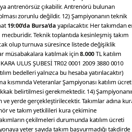
aya antrenörsüz çıkabilir. Antrenörü bulunan
olması zorunlu değildir. 12) Şampiyonanın teknik
aat
19:00’da Bursa’da
yapılacaktır. Her takımdan e
ı mecburidir. Teknik toplantıda kesinleşmiş takım
cak olup turnuva süresince listede değişiklik
lar müsabakalara katılmak için
8.000
TL katılım
NKARA ULUS ŞUBESİ TR02 0001 2009 3880 0010
lım bedelleri yalnızca bu hesaba yatırılacaktır)
ma kısmında Veteranlar Şampiyonası katılım ücret
kkak belirtilmesi gerekmektedir. 14) Şampiyonanı
 ve yerde gerçekleştirilecektir. Takımlar adına kur
r ve takım yetkilileri kura çekimine
takımların çekilmeleri durumunda katılım ücreti
iyonaya yeter sayıda takım başvurmadığı takdirde