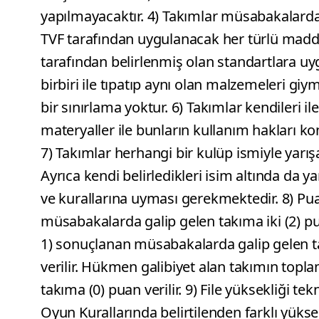
yapılmayacaktır. 4) Takımlar müsabakalard
TVF tarafından uygulanacak her türlü maddi
tarafından belirlenmiş olan standartlara uyg
birbiri ile tıpatıp aynı olan malzemeleri g
bir sınırlama yoktur. 6) Takımlar kendileri il
materyaller ile bunların kullanım hakları 
7) Takımlar herhangi bir kulüp ismiyle yarışa
Ayrıca kendi belirledikleri isim altında da ya
ve kurallarına uyması gerekmektedir. 8) Pu
müsabakalarda galip gelen takıma iki (2) puan
1) sonuçlanan müsabakalarda galip gelen ta
verilir. Hükmen galibiyet alan takımın top
takıma (0) puan verilir. 9) File yüksekliği t
Oyun Kurallarında belirtilenden farklı yüks