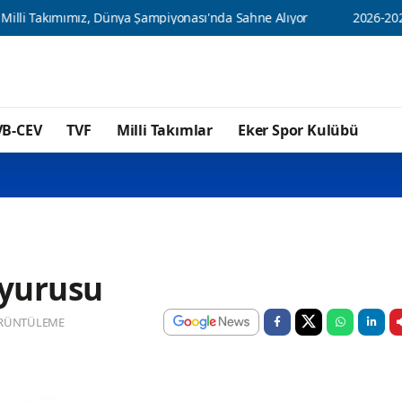
mız, Dünya Şampiyonası'nda Sahne Alıyor
2026-2027 Voleybol Se
VB-CEV
TVF
Milli Takımlar
Eker Spor Kulübü
uyurusu
RÜNTÜLEME