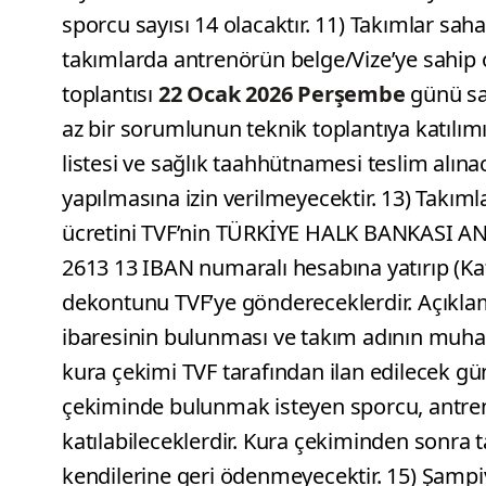
sporcu sayısı 14 olacaktır. 11) Takımlar sah
takımlarda antrenörün belge/Vize’ye sahip 
toplantısı
22 Ocak 2026 Perşembe
günü s
az bir sorumlunun teknik toplantıya katılım
listesi ve sağlık taahhütnamesi teslim alına
yapılmasına izin verilmeyecektir. 13) Takım
ücretini TVF’nin TÜRKİYE HALK BANKASI A
2613 13 IBAN numaralı hesabına yatırıp (Katı
dekontunu TVF’ye göndereceklerdir. Açıkla
ibaresinin bulunması ve takım adının muha
kura çekimi TVF tarafından ilan edilecek gün
çekiminde bulunmak isteyen sporcu, antrenö
katılabileceklerdir. Kura çekiminden sonra 
kendilerine geri ödenmeyecektir. 15) Şamp