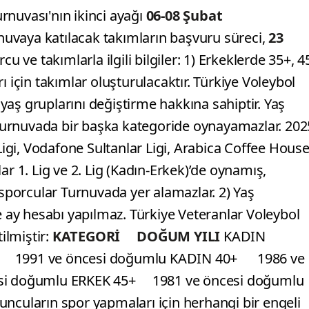
rnuvası'nın ikinci ayağı
06-08 Şubat
rnuvaya katılacak takımların başvuru süreci,
23
cu ve takımlarla ilgili bilgiler: 1) Erkeklerde 35+, 4
ı için takımlar oluşturulacaktır. Türkiye Voleybol
aş gruplarını değiştirme hakkına sahiptir. Yaş
urnuvada bir başka kategoride oynayamazlar. 202
gi, Vodafone Sultanlar Ligi, Arabica Coffee Hous
ar 1. Lig ve 2. Lig (Kadın-Erkek)’de oynamış,
 sporcular Turnuvada yer alamazlar. 2) Yaş
e ay hesabı yapılmaz. Türkiye Veteranlar Voleybol
ilmiştir:
KATEGORİ DOĞUM YILI
KADIN
 1991 ve öncesi doğumlu KADIN 40+ 1986 ve
si doğumlu ERKEK 45+ 1981 ve öncesi doğumlu
uların spor yapmaları için herhangi bir engeli