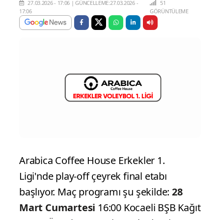
27.03.2026 - 17:06
|
GÜNCELLEME:27.03.2026 -
51
17:06
GÖRÜNTÜLEME
Arabica Coffee House Erkekler 1.
Ligi'nde play-off çeyrek final etabı
başlıyor. Maç programı şu şekilde:
28
Mart Cumartesi
16:00 Kocaeli BŞB Kağıt