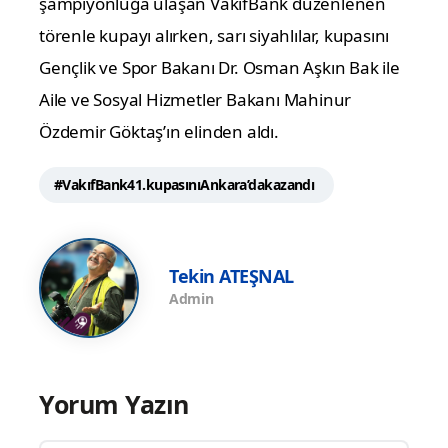
şampiyonluğa ulaşan VakıfBank düzenlenen
törenle kupayı alırken, sarı siyahlılar, kupasını
Gençlik ve Spor Bakanı Dr. Osman Aşkın Bak ile
Aile ve Sosyal Hizmetler Bakanı Mahinur
Özdemir Göktaş’ın elinden aldı.
#VakıfBank41.kupasınıAnkara’dakazandı
Tekin ATEŞNAL
Admin
Yorum Yazın