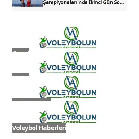
Şampiyonaları'nda İkinci Gün Sona
Erdi
Genel
Ligler
Sultanlar Ligi
Voleybol Haberleri