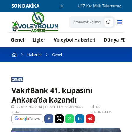
SON DAKİKA
Ivanovic’i transfer etti
U17 Kız Milli Takımımız, Dünya Şampiyon
Genel
Ligler
Voleybol Haberleri
Dünya FIVB
Haberler
Genel
GENEL
VakıfBank 41. kupasını
Ankara’da kazandı
25.03.2026 - 21:14
|
GÜNCELLEME:25.03.2026 -
66
21:14
GÖRÜNTÜLEME