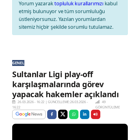
Yorum yazarak
topluluk kurallarımızı
kabul
etmiş bulunuyor ve tüm sorumluluğu
üstleniyorsunuz. Yazılan yorumlardan
sitemiz hiçbir şekilde sorumlu tutulamaz.
GENEL
Sultanlar Ligi play-off
karşılaşmalarında görev
yapacak hakemler açıklandı
26.03.2026 - 16:22
|
GÜNCELLEME:26.03.2026 -
49
16:22
GÖRÜNTÜLEME