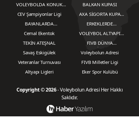
Gözlemcileri
VOLEYBOLDA KONUK
BALKAN KUPASI
YAZARLAR
CEV Şampiyonlar Ligi
AXA SİGORTA KUPA
VOLEY
BAYANLARDA
ERKEKLERDE
TRANSFERLER
TRANSFERLER
Cemal Ekentok
VOLEYBOL ALTYAPI
KARŞILAŞMALARI
TEKİN ATEŞNAL
FIVB DÜNYA
ŞAMPİYONASI
Savaş Eskigülek
Voleybolun Adresi
Veteranlar Turnuvası
FIVB Milletler Ligi
Altyapı Ligleri
Eker Spor Kulübü
Copyright © 2026
- Voleybolun Adresi Her Hakkı
Saklıdır.