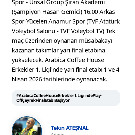
Spor - Ünsal Group Şiran Akademi
(Şampiyon Hasan Gemici) 16:00 Arkas
Spor-Yücelen Anamur Spor (TVF Atatürk
Voleybol Salonu - TVF Voleybol TV) Tek
maç üzerinden oynanan müsabakayı
kazanan takımlar yarı final etabına
yükselecek. Arabica Coffee House
Erkekler 1. Ligi'nde yarı final etabı 1 ve 4
Nisan 2026 tarihlerinde oynanacak.
#ArabicaCoffeeHouseErkekler1.Ligi'ndePlay-
OffÇeyrekFinalEtabıBaşlıyor
Tekin ATEŞNAL
Admin