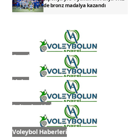
de bronz madalya kazandı
Genel
Ligler
Sultanlar Ligi
Voleybol Haberleri