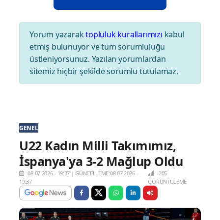
Yorum yazarak
topluluk kurallarımızı
kabul
etmiş bulunuyor ve tüm sorumluluğu
üstleniyorsunuz. Yazılan yorumlardan
sitemiz hiçbir şekilde sorumlu tutulamaz.
GENEL
U22 Kadın Milli Takımımız,
İspanya'ya 3-2 Mağlup Oldu
08.07.2026 - 19:37
|
GÜNCELLEME:08.07.2026 -
205
19:37
GÖRÜNTÜLEME