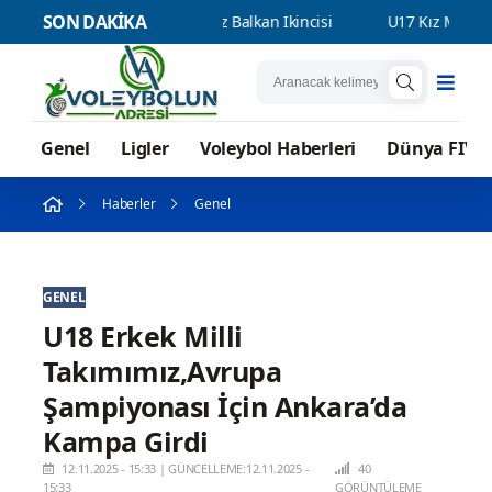
SON DAKİKA
7 Erkek Milli Takımımız Balkan İkincisi
U17 Kız Milli Takımımı
Genel
Ligler
Voleybol Haberleri
Dünya FIVB
Haberler
Genel
GENEL
U18 Erkek Milli
Takımımız,Avrupa
Şampiyonası İçin Ankara’da
Kampa Girdi
12.11.2025 - 15:33
|
GÜNCELLEME:12.11.2025 -
40
15:33
GÖRÜNTÜLEME