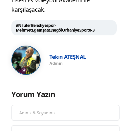
Lisesi Es Voleybol Akademi ile
karşılaşacak.
#NilüferBelediyespor-
MehmetEgeİnşaatİnegölOrhaniyeSpor:0-3
Tekin ATEŞNAL
Admin
Yorum Yazın