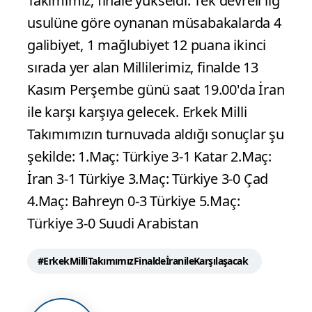
Suudi Arabistan’ın başkenti Riyad’da
düzenlenen 6. İslami Dayanışma
Oyunları’nda mücadele eden Erkek Milli
Takımımız, finale yükseldi. Tek devreli lig
usulüne göre oynanan müsabakalarda 4
galibiyet, 1 mağlubiyet 12 puana ikinci
sırada yer alan Millilerimiz, finalde 13
Kasım Perşembe günü saat 19.00'da İran
ile karşı karşıya gelecek. Erkek Milli
Takımımızın turnuvada aldığı sonuçlar şu
şekilde: 1.Maç: Türkiye 3-1 Katar 2.Maç:
İran 3-1 Türkiye 3.Maç: Türkiye 3-0 Çad