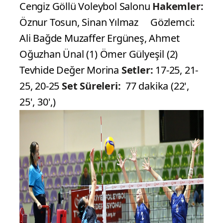
Cengiz Göllü Voleybol Salonu
Hakemler:
Öznur Tosun, Sinan Yılmaz Gözlemci:
Ali Bağde Muzaffer Ergüneş, Ahmet
Oğuzhan Ünal (1) Ömer Gülyeşil (2)
Tevhide Değer Morina
Setler:
17-25, 21-
25, 20-25
Set Süreleri:
77 dakika (22',
25', 30',)