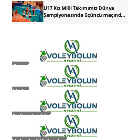
Şampiyonası'nda Finalde
U17 Kız Milli Takımımız, ABD'ye 3-0
Mağlup Oldu
U17 Kız Milli Takımımız Dünya
Şampiyonasında üçüncü maçında
Mısır'ı 3-0 Mağlup Etti
Genel