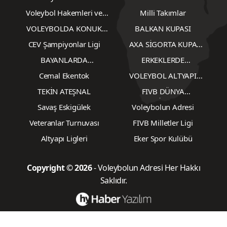
Erkekler 1.Lig
Voleybol 2. Ligler
Kadınlar 2.Lig
Erkekler 2. Lig
Röportajlar
CEV Şampiyonlar Ligi -
Erkekler
Yazarlardan
Türkiye Ligleri
Antrenörlerimiz
Plaj Voleybolu
Dünya FIVB-CEV
TVF
Voleybol Hakemleri ve
Milli Takımlar
Gözlemcileri
VOLEYBOLDA KONUK
BALKAN KUPASI
YAZARLAR
CEV Şampiyonlar Ligi
AXA SİGORTA KUPA
VOLEY
BAYANLARDA
ERKEKLERDE
TRANSFERLER
TRANSFERLER
Cemal Ekentok
VOLEYBOL ALTYAPI
KARŞILAŞMALARI
TEKİN ATEŞNAL
FIVB DÜNYA
ŞAMPİYONASI
Savaş Eskigülek
Voleybolun Adresi
Veteranlar Turnuvası
FIVB Milletler Ligi