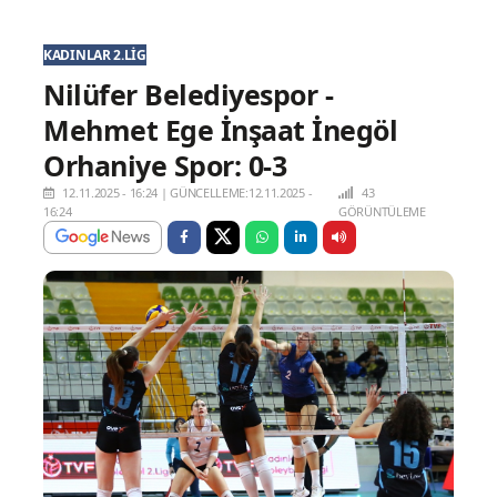
KADINLAR 2.LIG
Nilüfer Belediyespor -
Mehmet Ege İnşaat İnegöl
Orhaniye Spor: 0-3
12.11.2025 - 16:24
|
GÜNCELLEME:12.11.2025 -
43
16:24
GÖRÜNTÜLEME