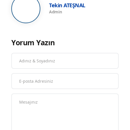
4.Maç: Bahreyn 0-3 Türkiye 5.Maç:
Türkiye 3-0 Suudi Arabistan
#ErkekMilliTakımımızFinaldeİranileKarşılaşacak
Tekin ATEŞNAL
Admin
Yorum Yazın