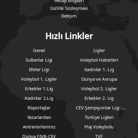
Hakkımızda
Künye
KVKK Aydınlatma Metni
Çerez Politikası
Topluluk Kuralları
Yazarlar
Hizmet Şartları
Hesap Bilgileri
Gizlilik Sözleşmesi
İletişim
Hızlı Linkler
Genel
Ligler
Sultanlar Ligi
Voleybol Haberleri
Efeler Ligi
Kadınlar 1. Lig
Voleybol 1. Ligler
Dünya ve Avrupa