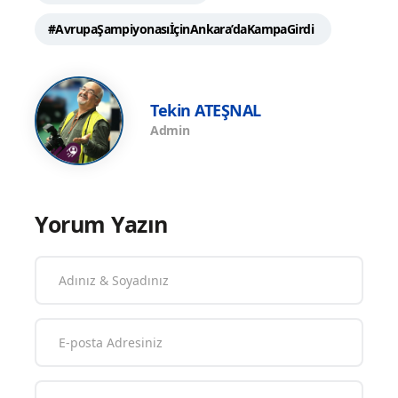
#AvrupaŞampiyonasıİçinAnkara’daKampaGirdi
Tekin ATEŞNAL
Admin
Yorum Yazın