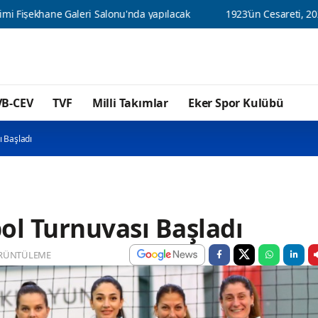
lonu'nda yapılacak
1923’ün Cesareti, 2026’nın Şampiyonluğu
VB-CEV
TVF
Milli Takımlar
Eker Spor Kulübü
ı Başladı
ol Turnuvası Başladı
RÜNTÜLEME