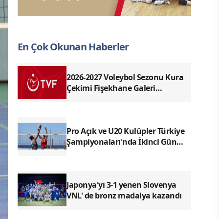
En Çok Okunan Haberler
2026-2027 Voleybol Sezonu Kura
Çekimi Fişekhane Galeri
Salonu'nda yapılacak
Pro Açık ve U20 Kulüpler Türkiye
Şampiyonaları'nda İkinci Gün
Sona Erdi
Japonya'yı 3-1 yenen Slovenya
VNL' de bronz madalya kazandı