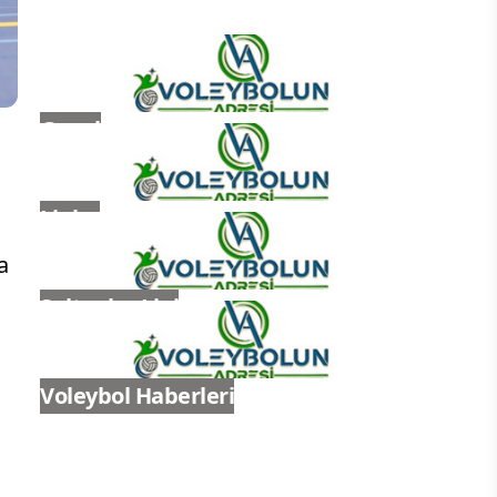
Genel
Ligler
a
Sultanlar Ligi
Voleybol Haberleri