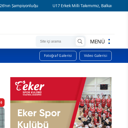
U17 Erkek Milli Takımımız, Balkan Şampiyonası'nda Sahne Alıyor
MENÜ
Fotoğraf Galerisi
Video Galerisi