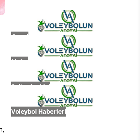
Genel
Ligler
Sultanlar Ligi
Voleybol Haberleri
m,