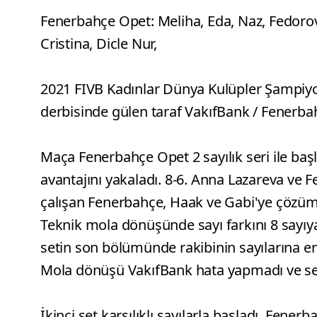
Fenerbahçe Opet: Meliha, Eda, Naz, Fedorov
Cristina, Dicle Nur,
2021 FIVB Kadınlar Dünya Kulüpler Şampiyonas
derbisinde gülen taraf VakıfBank / Fenerba
Maça Fenerbahçe Opet 2 sayılık seri ile başl
avantajını yakaladı. 8-6. Anna Lazareva ve 
çalışan Fenerbahçe, Haak ve Gabi'ye çözüm 
Teknik mola dönüşünde sayı farkını 8 sayıya 
setin son bölümünde rakibinin sayılarına e
Mola dönüşü VakıfBank hata yapmadı ve set
İkinci set karşılıklı sayılarla başladı. Fener