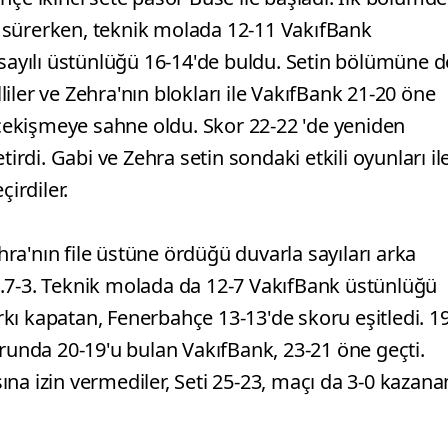
itlik sürerken, teknik molada 12-11 VakıfBank
 sayılı üstünlüğü 16-14'de buldu. Setin bölümüne d
ler ve Zehra'nın blokları ile VakıfBank 21-20 öne
ekişmeye sahne oldu. Skor 22-22 'de yeniden
tirdi. Gabi ve Zehra setin sondaki etkili oyunları il
çirdiler.
ehra'nın file üstüne ördüğü duvarla sayıları arka
.7-3. Teknik molada da 12-7 VakıfBank üstünlüğü
arkı kapatan, Fenerbahçe 13-13'de skoru eşitledi. 19
urunda 20-19'u bulan VakıfBank, 23-21 öne geçti.
na izin vermediler, Seti 25-23, maçı da 3-0 kazana