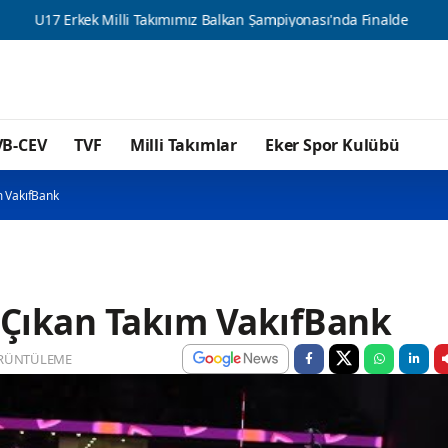
k Milli Takımımız Balkan Şampiyonası'nda Finalde
U17 Kız Mill
VB-CEV
TVF
Milli Takımlar
Eker Spor Kulübü
m VakıfBank
 Çıkan Takım VakıfBank
RÜNTÜLEME