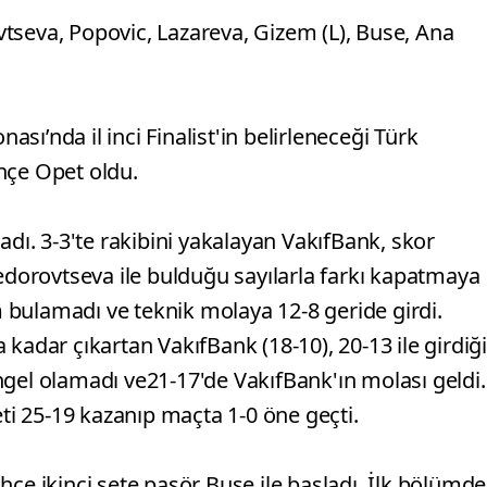
tseva, Popovic, Lazareva, Gizem (L), Buse, Ana
ı’nda il inci Finalist'in belirleneceği Türk
hçe Opet oldu.
adı. 3-3'te rakibini yakalayan VakıfBank, skor
Fedorovtseva ile bulduğu sayılarla farkı kapatmaya
bulamadı ve teknik molaya 12-8 geride girdi.
kadar çıkartan VakıfBank (18-10), 20-13 ile girdiği
ngel olamadı ve21-17'de VakıfBank'ın molası geldi.
i 25-19 kazanıp maçta 1-0 öne geçti.
bahçe ikinci sete pasör Buse ile başladı. İlk bölümde