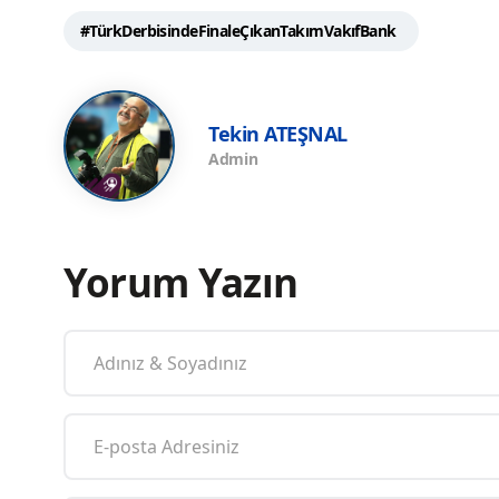
#TürkDerbisindeFinaleÇıkanTakımVakıfBank
Tekin ATEŞNAL
Admin
Yorum Yazın