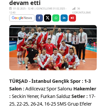
devam etti
01.02.2025 - 12:40
|
GÜNCELLEME:01.02.2025 -
36
12:40
GÖRÜNTÜLEME
TÜRŞAD - İstanbul Gençlik Spor : 1-3
Salon :
Adilcevaz Spor Salonu
Hakemler
:
Seckin Yener, Furkan Salduz
Setler :
17-
25, 22-25, 26-24, 16-25 SMS Grup Efeler