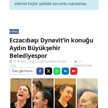
sitemiz hiçbir şekilde sorumlu tutulamaz.
GENEL
Eczacıbaşı Dynavit’in konuğu
Aydın Büyükşehir
Belediyespor
01.02.2025 - 12:54
|
GÜNCELLEME:01.02.2025 -
51
12:54
GÖRÜNTÜLEME