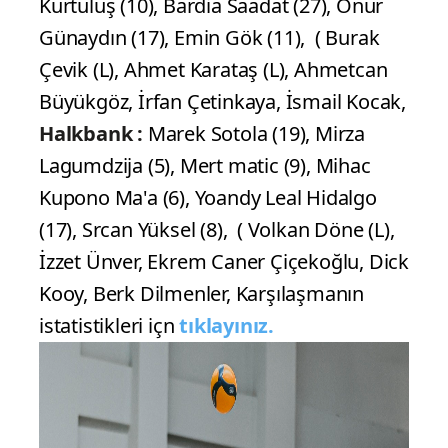
Kurtuluş (10), Bardia Saadat (27), Onur
Günaydın (17), Emin Gök (11), ( Burak
Çevik (L), Ahmet Karataş (L), Ahmetcan
Büyükgöz, İrfan Çetinkaya, İsmail Kocak,
Halkbank :
Marek Sotola (19), Mirza
Lagumdzija (5), Mert matic (9), Mihac
Kupono Ma'a (6), Yoandy Leal Hidalgo
(17), Srcan Yüksel (8), ( Volkan Döne (L),
İzzet Ünver, Ekrem Caner Çiçekoğlu, Dick
Kooy, Berk Dilmenler, Karşılaşmanın
istatistikleri içn
tıklayınız.