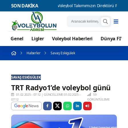
SON DAKİKA
 Kadın Voleybol Takımımızın Direktörü Pelin Çelik oldu
Gloria 
Genel
Ligler
Voleybol Haberleri
Dünya FIVB
Haberler
Savaş Eskigülek
SAVAŞ ESKIGÜLEK
TRT Radyo1’de voleybol günü
01.02.2025 - 07:12
|
GÜNCELLEME:01.02.2025 -
59
07:12
GÖRÜNTÜLEME