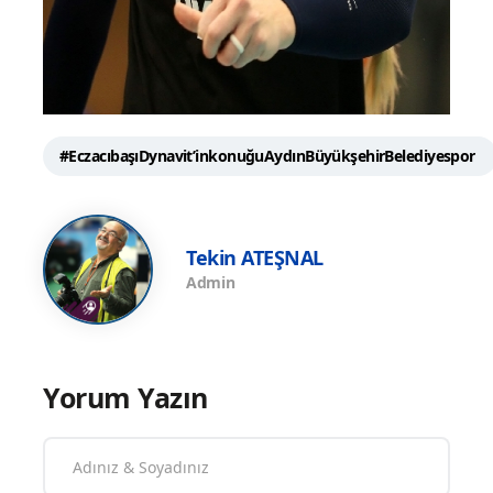
#EczacıbaşıDynavit’inkonuğuAydınBüyükşehirBelediyespor
Tekin ATEŞNAL
Admin
Yorum Yazın