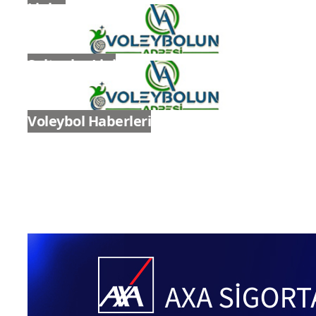
Ligler
Sultanlar Ligi
Voleybol Haberleri