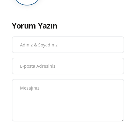
#KocaeliKörfezAkademispor-
EskişehirOdunpazarıSpor:3-2
Tekin ATEŞNAL
Admin
Yorum Yazın