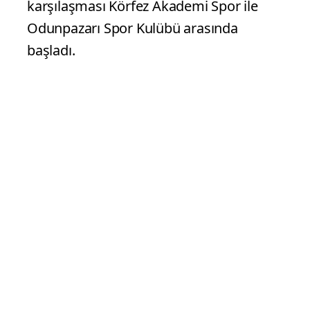
Türkiye Yıldız Erkekler yarı final
karşılaşması Bursa etabına katılan dört
takım 14 Mayıs Perşembe günü yapılan
karşılaşmalarla devam etti. Cengiz Göllü
Voleybol Salonu’nda günün ikinci
karşılaşması Körfez Akademi Spor ile
Odunpazarı Spor Kulübü arasında
başladı.