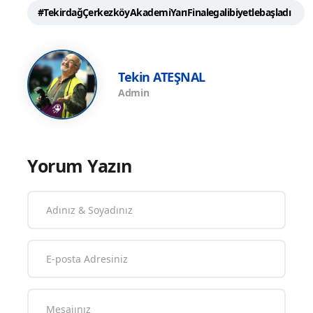
#TekirdağÇerkezköyAkademiYarıFinalegalibiyetlebaşladı
Tekin ATEŞNAL
Admin
Yorum Yazın