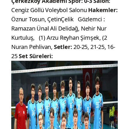
Çerkezköy Akademi Spor: 0-3
Salon:
Cengiz Göllü Voleybol Salonu
Hakemler:
Öznur Tosun, ÇetinÇelik Gözlemci :
Ramazan Ünal Ali Delidağ, Nehir Nur
Kurtuluş, (1) Arzu Reyhan Şimşek, (2
Nuran Pehlivan,
Setler:
20-25, 21-25, 16-
25
Set Süreleri: