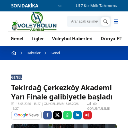
SON DAKİKA
z Balkan İkincisi
U17 Kız Milli Takımımız Dünya Şampiyonasınd
Genel
Ligler
Voleybol Haberleri
Dünya FIVB
Haberler
Genel
GENEL
Tekirdağ Çerkezköy Akademi
Yarı Finale galibiyetle başladı
13.05.2026 - 13:27
|
GÜNCELLEME:13.05.2026 -
60
13:27
GÖRÜNTÜLEME