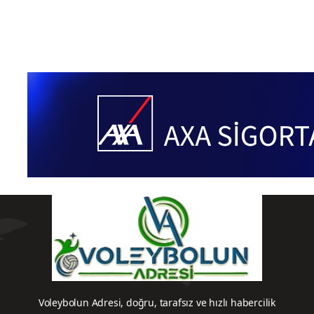
Ligler
Sultanlar Ligi
Voleybol Haberleri