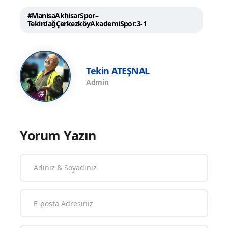
#ManisaAkhisarSpor–
TekirdağÇerkezköyAkademiSpor:3-1
Tekin ATEŞNAL
Admin
Yorum Yazın