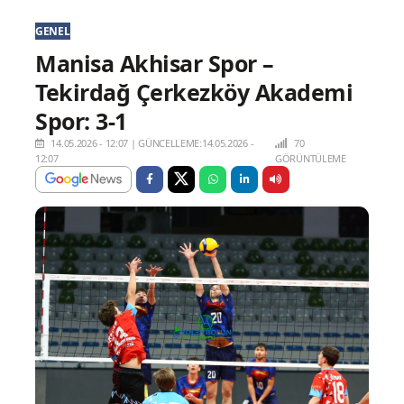
GENEL
Manisa Akhisar Spor –
Tekirdağ Çerkezköy Akademi
Spor: 3-1
14.05.2026 - 12:07
|
GÜNCELLEME:14.05.2026 -
70
12:07
GÖRÜNTÜLEME