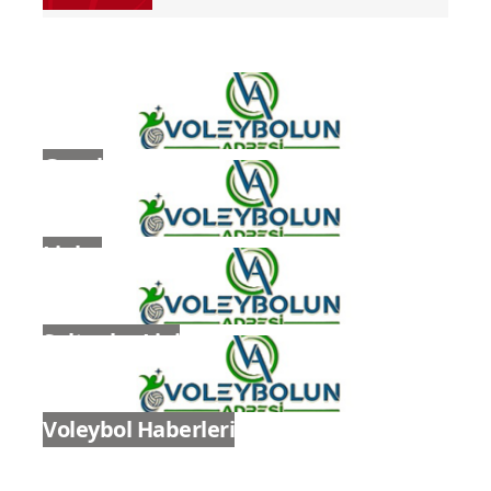
Şampiyonası'nda Finalde
U17 Kız Milli Takımımız, ABD'ye 3-0
Mağlup Oldu
2026-2027 Voleybol Sezonu Kura
Çekimi Fişekhane Galeri
Salonu'nda yapılacak
Genel