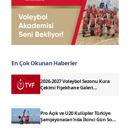
En Çok Okunan Haberler
2026-2027 Voleybol Sezonu Kura
Çekimi Fişekhane Galeri
Salonu'nda yapılacak
Pro Açık ve U20 Kulüpler Türkiye
Şampiyonaları'nda İkinci Gün Sona
Erdi