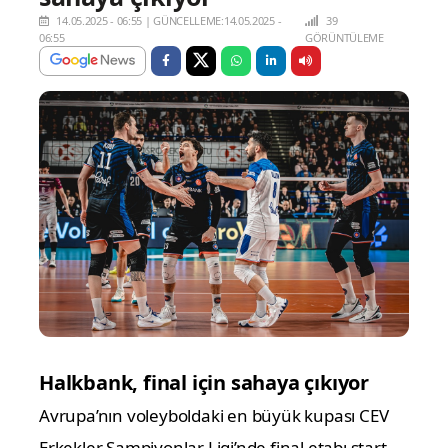
14.05.2025 - 06:55
|
GÜNCELLEME:14.05.2025 -
39
06:55
GÖRÜNTÜLEME
Halkbank, final için sahaya çıkıyor
Avrupa’nın voleyboldaki en büyük kupası CEV
Erkekler Şampiyonlar Ligi’nde final etabı start