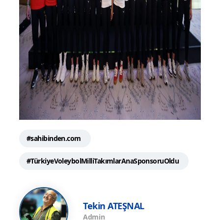
#sahibinden.com
#TürkiyeVoleybolMilliTakımlarAnaSponsoruOldu
Tekin ATEŞNAL
Admin