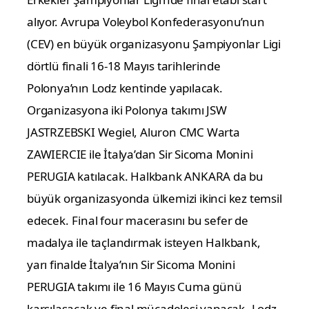
alıyor.
Avrupa Voleybol Konfederasyonu’nun
(CEV) en büyük organizasyonu Şampiyonlar Ligi
dörtlü finali 16-18 Mayıs tarihlerinde
Polonya’nın Lodz kentinde yapılacak.
Organizasyona iki Polonya takımı JSW
JASTRZEBSKI Wegiel, Aluron CMC Warta
ZAWIERCIE ile İtalya’dan Sir Sicoma Monini
PERUGIA katılacak. Halkbank ANKARA da bu
büyük organizasyonda ülkemizi ikinci kez temsil
edecek.
Final four macerasını bu sefer de
madalya ile taçlandırmak isteyen Halkbank,
yarı finalde İtalya’nın Sir Sicoma Monini
PERUGIA takımı ile 16 Mayıs Cuma günü
karşılaşacak ve final mücadelesi yapacak.
Lodz