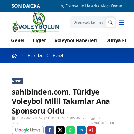
SON DAKİKA
nin Sultanları, Fransa ile Hazırlık Maçı Oynadı
2026 Akdeniz Oyun
Genel
Ligler
Voleybol Haberleri
Dünya FIVB
Haberler
Genel
GENEL
sahibinden.com, Türkiye
Voleybol Milli Takımlar Ana
Sponsoru Oldu
13.05.2025 - 20:52
|
GÜNCELLEME:13.05.2025 -
58
20:52
GÖRÜNTÜLEME