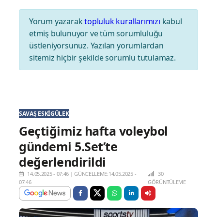
Yorum yazarak
topluluk kurallarımızı
kabul
etmiş bulunuyor ve tüm sorumluluğu
üstleniyorsunuz. Yazılan yorumlardan
sitemiz hiçbir şekilde sorumlu tutulamaz.
SAVAŞ ESKIGÜLEK
Geçtiğimiz hafta voleybol
gündemi 5.Set’te
değerlendirildi
14.05.2025 - 07:46
|
GÜNCELLEME:14.05.2025 -
30
07:46
GÖRÜNTÜLEME