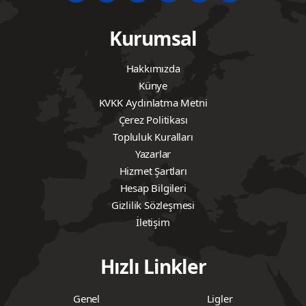
#NilüferBelediyesporEker hareketlendi
Tekin ATEŞNAL
Admin
Yorum Yazın