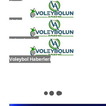
Nilüfer Belediyespor geçtiğimiz sezon
Bahçelievler Belediyespor’da forma
giyen pasör Buse Ünal’ı kadrosuna dahil
ederken, yine Bahçelievler
Belediyespor’dan libero Merve İzbilir ile,