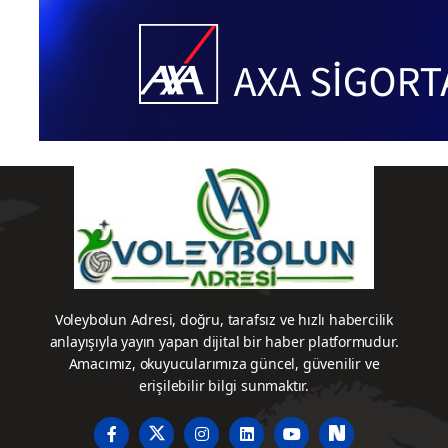
bu sezon Sultanlar Ligi’nden düşen
Keçiören Belediyesi Sigorta Shop’un
Fransız oyuncuisu Iman Ndiaye ile
temasta olduğu iddia edildi.