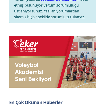
etmiş bulunuyor ve tüm sorumluluğu
üstleniyorsunuz. Yazılan yorumlardan
sitemiz hiçbir şekilde sorumlu tutulamaz.
GENEL
Nilüfer Belediyespor
Eker hareketlendi
07.04.2025 - 12:02
|
GÜNCELLEME:07.04.2025 -
40
12:02
GÖRÜNTÜLEME
Nilüfer Belediyespor Eker, teknik