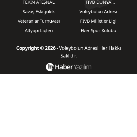
En Çok Okunan Haberler
2026-2027 Voleybol Sezonu Kura
Çekimi Fişekhane Galeri
Salonu'nda yapılacak