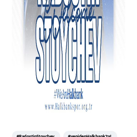
#RadostinStoychev
#yenidenHalkbank’ta!