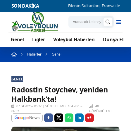
SON DAKİKA
etle Başladı
Filenin Sultanları, Fransa ile Hazırlık Maçı Oynadı
Genel
Ligler
Voleybol Haberleri
Dünya FIVB
Haberler
Genel
GENEL
Radostin Stoychev, yeniden
Halkbank’ta!
07.04.2025 - 06:32
|
GÜNCELLEME:07.04.2025 -
48
06:32
GÖRÜNTÜLEME