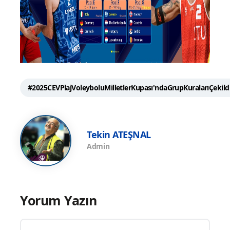
#2025CEVPlajVoleyboluMilletlerKupası'ndaGrupKuralarıÇekild
Tekin ATEŞNAL
Admin
Yorum Yazın