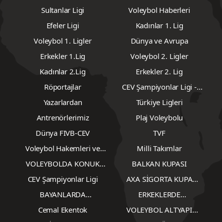
Yorum yazarak
topluluk kurallarımızı
kabul
etmiş bulunuyor ve tüm sorumluluğu
üstleniyorsunuz. Yazılan yorumlardan
sitemiz hiçbir şekilde sorumlu tutulamaz.