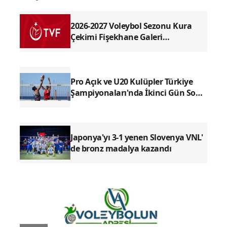
kadrosunu belirledikten sonra transfer
çalışmalarına başladı. Yeni sezonda
sıkıntılı günler yaşamak istemeyen
Nilüfer Belediyespor Eker,
başantrenörlük görevine Gökhan
Durmaz’ı getirdikten sonra transfer
çalışmalarına ağırlık vermeye başladı.
Mavi yeşillilerin geçtiğimiz sezon
performanslarıyla ön plana çıkan isimleri
kadrosuna dahil etmek için çalışmalarını
sürdürüyor.