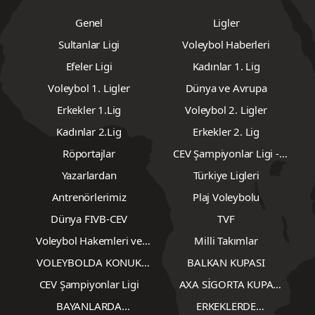
Genel
Ligler
Sultanlar Ligi
Voleybol Haberleri
Efeler Ligi
Kadınlar 1. Lig
Voleybol 1. Ligler
Dünya ve Avrupa
Erkekler 1.Lig
Voleybol 2. Ligler
Kadınlar 2.Lig
Erkekler 2. Lig
Röportajlar
CEV Şampiyonlar Ligi -
Erkekler
Yazarlardan
Türkiye Ligleri
Antrenörlerimiz
Plaj Voleybolu
Dünya FIVB-CEV
TVF
Voleybol Hakemleri ve
Milli Takımlar
Gözlemcileri
VOLEYBOLDA KONUK
BALKAN KUPASI
YAZARLAR
CEV Şampiyonlar Ligi
AXA SİGORTA KUPA
VOLEY
BAYANLARDA
ERKEKLERDE