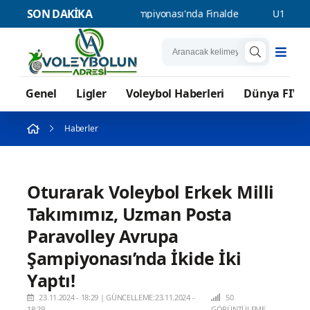
SON DAKİKA
kımımız Balkan Şampiyonası'nda Finalde
U17 Kız Milli Takımımı
Genel
Ligler
Voleybol Haberleri
Dünya FIVB
Haberler
Oturarak Voleybol Erkek Milli
Takımımız, Uzman Posta
Paravolley Avrupa
Şampiyonası’nda İkide İki
Yaptı!
23.11.2024 - 18:29
|
GÜNCELLEME:23.11.2024 -
50
18:29
GÖRÜNTÜLEME