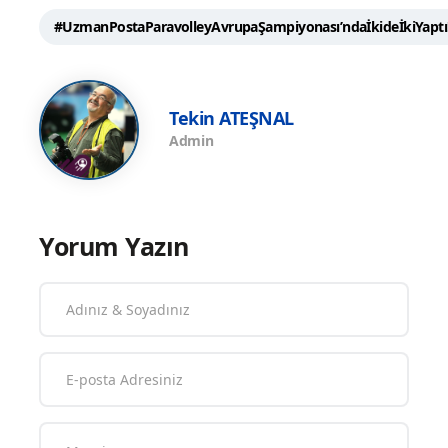
#UzmanPostaParavolleyAvrupaŞampiyonası’ndaİkideİkiYaptı
Tekin ATEŞNAL
Admin
Yorum Yazın