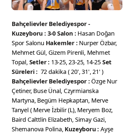
Bahçelievler Belediyespor -
Kuzeyboru : 3-0
Salon :
Hasan Doğan
Spor Salonu
Hakemler :
Nurper Özbar,
Mehmet Gül, Gizem Pirenli, Mehmet
Topal,
Setler :
13-25, 23-25, 14-25
Set
Süreleri :
72 dakika ( 20', 31', 21' )
Bahçelievler Belediyespor :
Özge Nur
Çetiner, Buse Ünal, Czyrmianska
Martyna, Begüm Hepkaptan, Merve
Tanyel ( Merve İzbilir (L), Meryem Boz,
Baird Calttlin Elizabeth, Simay Gazi,
Shemanova Polina,
Kuzeyboru :
Ayşe