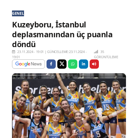
GENEL
Kuzeyboru, İstanbul
deplasmanından üç puanla
döndü
23.11.2024 - 19:01
|
GÜNCELLEME:23.11.2024 -
35
19:01
GÖRÜNTÜLEME