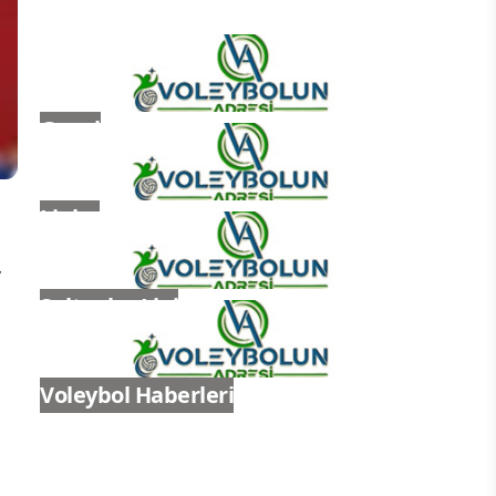
Genel
Ligler
,
Sultanlar Ligi
Voleybol Haberleri