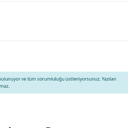
bulunuyor ve tüm sorumluluğu üstleniyorsunuz. Yazılan
amaz.