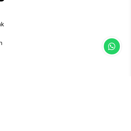
ak
n
n-