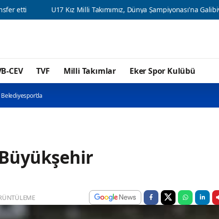
U17 Kız Milli Takımımız, Dünya Şampiyonası'na Galibiyetle Başlad
VB-CEV
TVF
Milli Takımlar
Eker Spor Kulübü
 Belediyespor’da
 Büyükşehir
RÜNTÜLEME