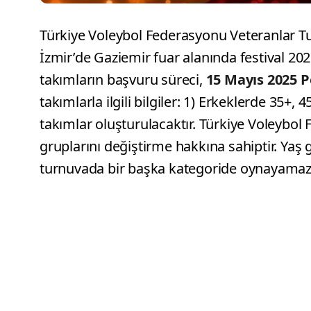
Türkiye Voleybol Federasyonu Veteranlar Tu
İzmir’de Gaziemir fuar alanında festival 2
takımların başvuru süreci,
15 Mayıs 2025 
takımlarla ilgili bilgiler: 1) Erkeklerde 35+,
takımlar oluşturulacaktır. Türkiye Voleybol
gruplarını değiştirme hakkına sahiptir. Ya
turnuvada bir başka kategoride oynayamaz
Efeler Ligi, Vodafone Sultanlar Ligi, Pizza Hu
Erkek)’de oynamış, kadroda yer almış, lisan
alamazlar. 2) Yaş kategorilerinde doğum yılı
Veteran Voleybol Turnuvası için yaş kategoril
YILI
KADIN 30+ 1995 ve öncesi doğumlu
40+ 1985 ve öncesi doğumlu ERKEK 35+