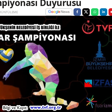
mpiyonası Duyurusu
RÜNTÜLEME