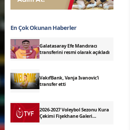
En Çok Okunan Haberler
Galatasaray Efe Mandıracı
transferini resmi olarak açıkladı
VakıfBank, Vanja Ivanovic’i
transfer etti
2026-2027 Voleybol Sezonu Kura
Çekimi Fişekhane Galeri
Salonu'nda yapılacak