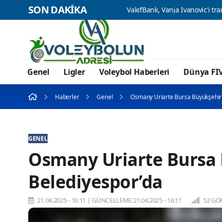
SON DAKİKA
resmi olarak açıkladı
VakıfBank, Vanja Ivanovic’i transfer etti
Genel
Ligler
Voleybol Haberleri
Dünya FI
Haberler
Genel
Osmany Uriarte Bursa Büyükşehir
GENEL
Osmany Uriarte Bursa
Belediyespor’da
21.04.2025 - 16:11
|
GÜNCELLEME:21.04.2025 - 16:11
52 GÖ