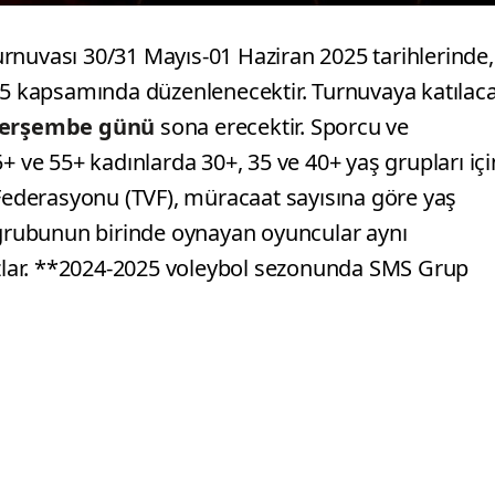
rnuvası 30/31 Mayıs-01 Haziran 2025 tarihlerinde,
025 kapsamında düzenlenecektir. Turnuvaya katılac
Perşembe günü
sona erecektir. Sporcu ve
 45+ ve 55+ kadınlarda 30+, 35 ve 40+ yaş grupları içi
 Federasyonu (TVF), müracaat sayısına göre yaş
ş grubunun birinde oynayan oyuncular aynı
lar. **2024-2025 voleybol sezonunda SMS Grup
t Erkekler 1. Lig, KFC Kadınlar 1. Lig ve 2. Lig (Kadı
sı tescil/vize olmuş sporcular Turnuvada yer
 baz alınır. Gün ve ay hesabı yapılmaz. Türkiye
eri aşağıda belirtilmiştir:
KATEGORİ DOĞUM
 KADIN 35+ 1990 ve öncesi doğumlu KADIN
 1990 ve öncesi doğumlu ERKEK 45+ 1980 ve