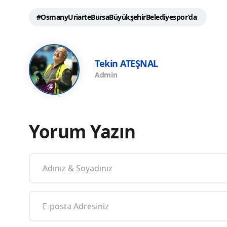
#OsmanyUriarteBursaBüyükşehirBelediyespor’da
Tekin ATEŞNAL
Admin
Yorum Yazın