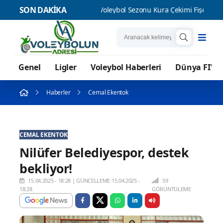
SON DAKİKA
2026-2027 Voleybol Sezonu Kura Çekimi Fişekhane Galeri Salonu'nda 
Genel
Ligler
Voleybol Haberleri
Dünya FIVB
Haberler
Cemal Ekentok
CEMAL EKENTOK
Nilüfer Belediyespor, destek
bekliyor!
15.04.2025 - 18:28
|
GÜNCELLEME:15.04.2025 -
59
18:28
GÖRÜNTÜLEME