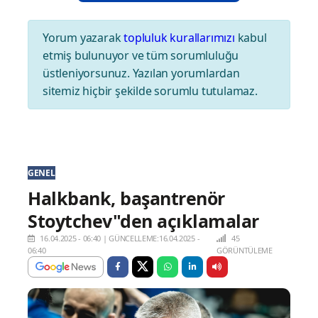
Yorum yazarak
topluluk kurallarımızı
kabul
etmiş bulunuyor ve tüm sorumluluğu
üstleniyorsunuz. Yazılan yorumlardan
sitemiz hiçbir şekilde sorumlu tutulamaz.
GENEL
Halkbank, başantrenör
Stoytchev"den açıklamalar
16.04.2025 - 06:40
|
GÜNCELLEME:16.04.2025 -
45
06:40
GÖRÜNTÜLEME