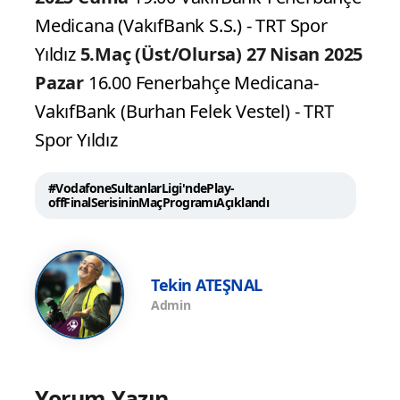
Medicana (VakıfBank S.S.) - TRT Spor
Yıldız
5.Maç (Üst/Olursa)
27 Nisan 2025
Pazar
16.00 Fenerbahçe Medicana-
VakıfBank (Burhan Felek Vestel) - TRT
Spor Yıldız
#VodafoneSultanlarLigi'ndePlay-
offFinalSerisininMaçProgramıAçıklandı
Tekin ATEŞNAL
Admin
Yorum Yazın