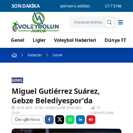
SON DAKİKA
n resmi forma sponsoru adidas
U17 Erkek Milli Takımımız Balka
Genel
Ligler
Voleybol Haberleri
Dünya FIVB
Haberler
Genel
GENEL
Miguel Gutiérrez Suárez,
Gebze Belediyespor'da
30.05.2025 - 07:09
|
GÜNCELLEME:30.05.2025 -
57
07:09
GÖRÜNTÜLEME