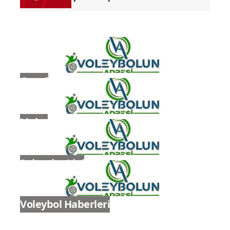
Salonu'nda yapılacak
Genel
Ligler
Sultanlar Ligi
Voleybol Haberleri