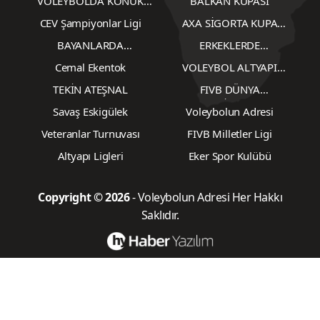
VOLEYBOLDA KONUK
BALKAN KUPASI
YAZARLAR
CEV Şampiyonlar Ligi
AXA SİGORTA KUPA
VOLEY
BAYANLARDA
ERKEKLERDE
TRANSFERLER
TRANSFERLER
Cemal Ekentok
VOLEYBOL ALTYAPI
KARŞILAŞMALARI
TEKİN ATEŞNAL
FIVB DÜNYA
ŞAMPİYONASI
Savaş Eskigülek
Voleybolun Adresi
Veteranlar Turnuvası
FIVB Milletler Ligi
Altyapı Ligleri
Eker Spor Kulübü
Copyright © 2026
- Voleybolun Adresi Her Hakkı
Saklıdır.