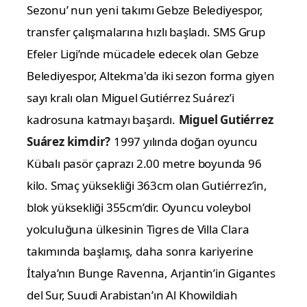
Sezonu’ nun yeni takımı Gebze Belediyespor,
transfer çalışmalarına hızlı başladı.
SMS Grup
Efeler Ligi’nde mücadele edecek olan Gebze
Belediyespor, Altekma'da iki sezon forma giyen
sayı kralı olan Miguel Gutiérrez Suárez’i
kadrosuna katmayı başardı.
Miguel Gutiérrez
Suárez kimdir?
1997 yılında doğan oyuncu
Kübalı pasör çaprazı 2.00 metre boyunda 96
kilo. Smaç yüksekliği 363cm olan Gutiérrez’in,
blok yüksekliği 355cm’dir. Oyuncu voleybol
yolculuğuna ülkesinin Tigres de Villa Clara
takımında başlamış, daha sonra kariyerine
İtalya’nın Bunge Ravenna, Arjantin’in Gigantes
del Sur, Suudi Arabistan’ın Al Khowildiah