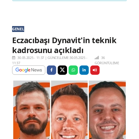
GENEL
Eczacıbaşı Dynavit'in teknik
kadrosunu açıkladı
30.05.2025 - 11:37
|
GÜNCELLEME:30.05.2025 -
36
11:37
GÖRÜNTÜLEME