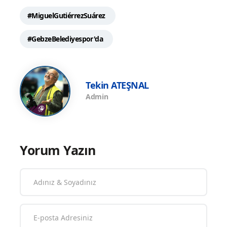
#MiguelGutiérrezSuárez
#GebzeBelediyespor'da
Tekin ATEŞNAL
Admin
Yorum Yazın