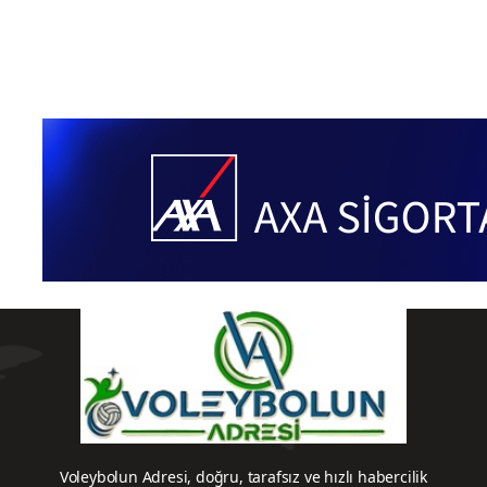
Voleybolun Adresi, doğru, tarafsız ve hızlı habercilik