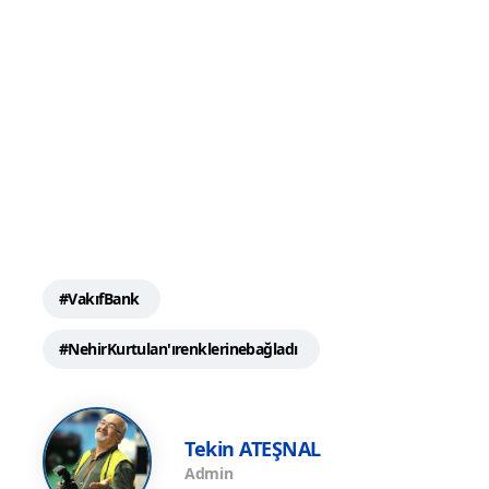
#VakıfBank
#NehirKurtulan'ırenklerinebağladı
Tekin ATEŞNAL
Admin