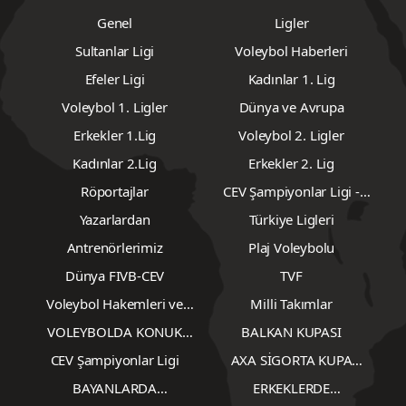
Genel
Ligler
Sultanlar Ligi
Voleybol Haberleri
Efeler Ligi
Kadınlar 1. Lig
Voleybol 1. Ligler
Dünya ve Avrupa
Erkekler 1.Lig
Voleybol 2. Ligler
Kadınlar 2.Lig
Erkekler 2. Lig
Röportajlar
CEV Şampiyonlar Ligi -
Erkekler
Yazarlardan
Türkiye Ligleri
Antrenörlerimiz
Plaj Voleybolu
Dünya FIVB-CEV
TVF
Voleybol Hakemleri ve
Milli Takımlar
Gözlemcileri
VOLEYBOLDA KONUK
BALKAN KUPASI
YAZARLAR
CEV Şampiyonlar Ligi
AXA SİGORTA KUPA
VOLEY
BAYANLARDA
ERKEKLERDE