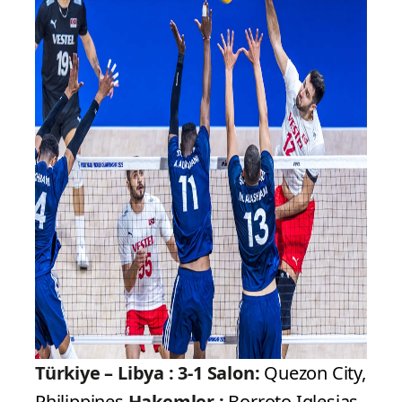
Türkiye – Libya : 3-1
Salon:
Quezon City,
Philippines
Hakemler :
Borroto Iglesias