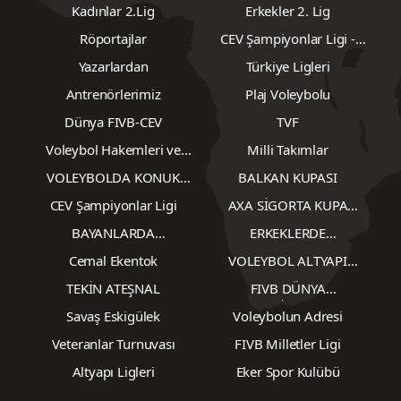
Hızlı Linkler
Genel
Ligler
Sultanlar Ligi
Voleybol Haberleri
Efeler Ligi
Kadınlar 1. Lig
Voleybol 1. Ligler
Dünya ve Avrupa
Erkekler 1.Lig
Voleybol 2. Ligler
Kadınlar 2.Lig
Erkekler 2. Lig
Röportajlar
CEV Şampiyonlar Ligi -
Erkekler
Yazarlardan
Türkiye Ligleri
Antrenörlerimiz
Plaj Voleybolu
Dünya FIVB-CEV
TVF
Voleybol Hakemleri ve
Milli Takımlar
Gözlemcileri
VOLEYBOLDA KONUK
BALKAN KUPASI
YAZARLAR