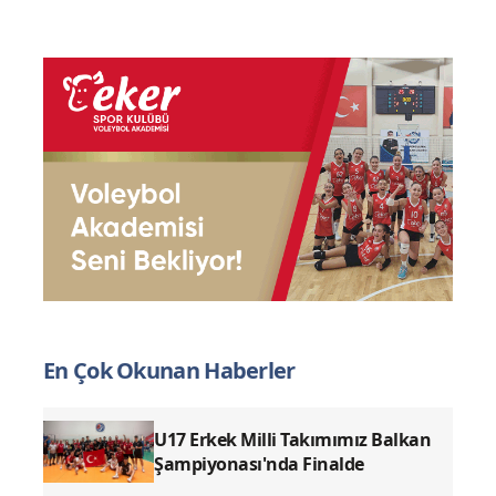
Yorum yazarak
topluluk kurallarımızı
kabul
etmiş bulunuyor ve tüm sorumluluğu
üstleniyorsunuz. Yazılan yorumlardan
sitemiz hiçbir şekilde sorumlu tutulamaz.