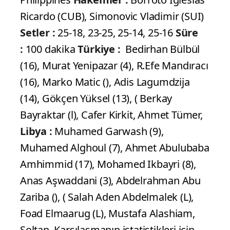
Ricardo (CUB), Simonovic Vladimir (SUI)
Setler :
25-18, 23-25, 25-14, 25-16
Süre
:
100 dakika
Türkiye :
Bedirhan Bülbül
(16), Murat Yenipazar (4), R.Efe Mandıracı
(16), Marko Matic (), Adis Lagumdzija
(14), Gökçen Yüksel (13), ( Berkay
Bayraktar (l), Cafer Kirkit, Ahmet Tümer,
Libya :
Muhamed Garwash (9),
Muhamed Alghoul (7), Ahmet Abulubaba
Amhimmid (17), Mohamed Ikbayri (8),
Anas Aşwaddani (3), Abdelrahman Abu
Zariba (), ( Salah Aden Abdelmalek (L),
Foad Elmaarug (L), Mustafa Alashiam,
Soltan, Karşılaşmanın istatistikleri için