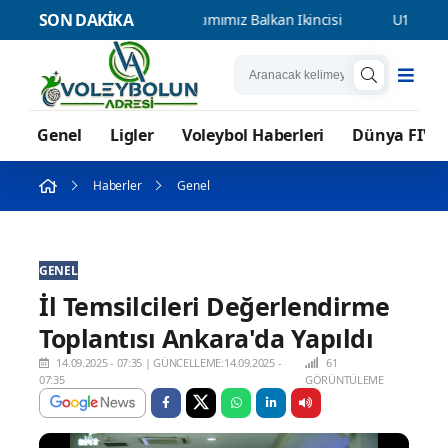
SON DAKİKA
 Erkek Milli Takımımız Balkan İkincisi
U17 Kız Milli Takımımız
Genel
Ligler
Voleybol Haberleri
Dünya FIVB
Haberler
Genel
GENEL
İl Temsilcileri Değerlendirme
Toplantısı Ankara'da Yapıldı
14.09.2025 - 07:35
|
GÜNCELLEME:14.09.2025 -
61
07:35
GÖRÜNTÜLEME