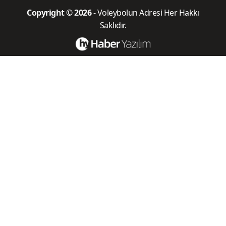
CEV Şampiyonlar Ligi
AXA SİGORTA KUPA
VOLEY
BAYANLARDA
ERKEKLERDE
TRANSFERLER
TRANSFERLER
Cemal Ekentok
VOLEYBOL ALTYAPI
KARŞILAŞMALARI
TEKİN ATEŞNAL
FIVB DÜNYA
ŞAMPİYONASI
Savaş Eskigülek
Voleybolun Adresi
Veteranlar Turnuvası
FIVB Milletler Ligi
Altyapı Ligleri
Eker Spor Kulübü
Copyright © 2026
- Voleybolun Adresi Her Hakkı
Saklıdır.