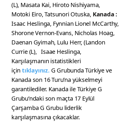
City, Philippines
Hakemler :
Alblooshi
Ismail Ibrahim (UAE), Ramirez Ortiz Yuri
R. (DOM)
Setler :
20-25, 23-25, 22-25
Süre :
Japonya :
Taisihi Onodera, Masaki
Oya, Yuki Isikawa, Larry Ik Evbade-Dan,
Kento Miyaura, Ran Takahashi, (
Tomohiro Yamamoto (L), Yuki Ishikawa
(L), Masata Kai, Hiroto Nishiyama,
Motoki Eiro, Tatsunori Otuska,
Kanada :
Isaac Heslinga, Fynnian Lionel McCarthy,
Shorone Vernon-Evans, Nicholas Hoag,
Daenan Gyimah, Lulu Herr, (Landon
Currie (L), Isaae Heslinga,
Karşılaşmanın istatistikleri