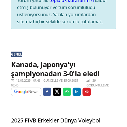
Yorum yazarak
topluluk kurallarımızı
kabul
etmiş bulunuyor ve tüm sorumluluğu
üstleniyorsunuz. Yazılan yorumlardan
sitemiz hiçbir şekilde sorumlu tutulamaz.
GENEL
Kanada, Japonya'yı
şampiyonadan 3-0'la eledi
15.09.2025 - 07:45
|
GÜNCELLEME:15.09.2025 -
39
07:45
GÖRÜNTÜLEME