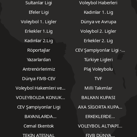
Sultanlar Ligi
Voleybol Haberleri
Efeler Ligi
Kadınlar 1. Lig
Voleybol 1. Ligler
Dünya ve Avrupa
Erkekler 1.Lig
Voleybol 2. Ligler
Kadınlar 2.Lig
Erkekler 2. Lig
Röportajlar
CEV Şampiyonlar Ligi -
Erkekler
Yazarlardan
Türkiye Ligleri
Antrenörlerimiz
Plaj Voleybolu
Dünya FIVB-CEV
TVF
Voleybol Hakemleri ve
Milli Takımlar
Gözlemcileri
VOLEYBOLDA KONUK
BALKAN KUPASI
YAZARLAR
CEV Şampiyonlar Ligi
AXA SİGORTA KUPA
VOLEY
BAYANLARDA
ERKEKLERDE
TRANSFERLER
TRANSFERLER
Cemal Ekentok
VOLEYBOL ALTYAPI
KARŞILAŞMALARI
TEKİN ATEŞNAL
FIVB DÜNYA