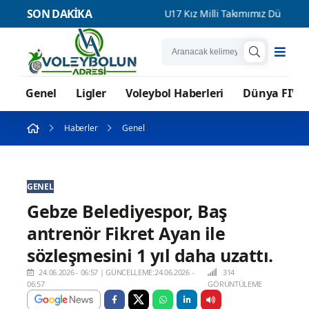
SON DAKİKA
z Balkan İkincisi
U17 Kız Milli Takımımız Dünya Şampiyonasınd
Genel
Ligler
Voleybol Haberleri
Dünya FIVB
Haberler
Genel
GENEL
Gebze Belediyespor, Baş
antrenör Fikret Ayan ile
sözleşmesini 1 yıl daha uzattı.
24.06.2026 - 06:57
|
GÜNCELLEME:24.06.2026 -
314
06:57
GÖRÜNTÜLEME