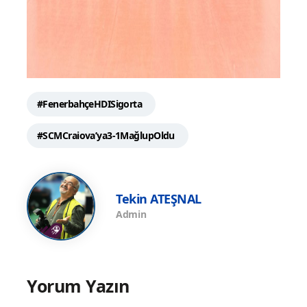
#FenerbahçeHDISigorta
#SCMCraiova’ya3-1MağlupOldu
Tekin ATEŞNAL
Admin
Yorum Yazın