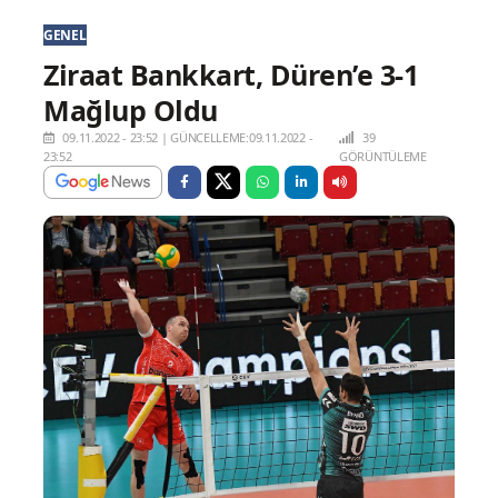
GENEL
Ziraat Bankkart, Düren’e 3-1
Mağlup Oldu
09.11.2022 - 23:52
|
GÜNCELLEME:09.11.2022 -
39
23:52
GÖRÜNTÜLEME