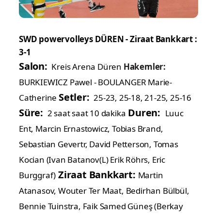
SWD powervolleys DÜREN - Ziraat Bankkart :
3-1
Salon:
Kreis Arena Düren
Hakemler:
BURKIEWICZ Pawel
-
BOULANGER Marie-
Setler:
Catherine
25-23, 25-18, 21-25, 25-16
Süre:
Duren:
2 saat saat 10 dakika
Luuc
Ent, Marcin Ernastowicz, Tobias Brand,
Sebastian Gevertr, David Petterson, Tomas
Kocian (Ivan Batanov(L) Erik Röhrs, Eric
Ziraat Bankkart:
Burggraf)
Martin
Atanasov, Wouter Ter Maat, Bedirhan Bülbül,
Bennie Tuinstra, Faik Samed Güneş (Berkay