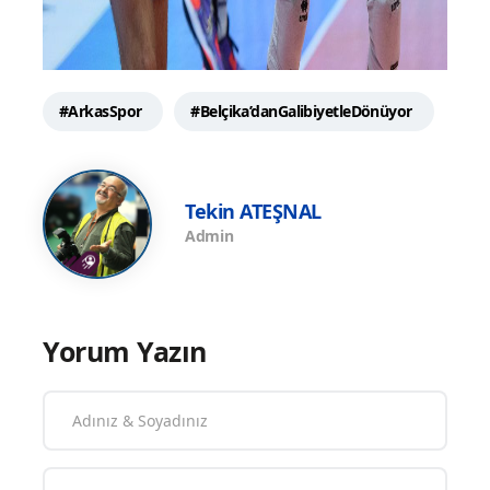
#ArkasSpor
#Belçika’danGalibiyetleDönüyor
Tekin ATEŞNAL
Admin
Yorum Yazın