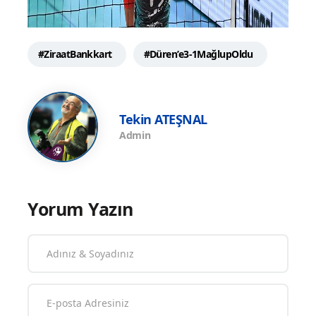
#ZiraatBankkart
#Düren’e3-1MağlupOldu
Tekin ATEŞNAL
Admin
Yorum Yazın