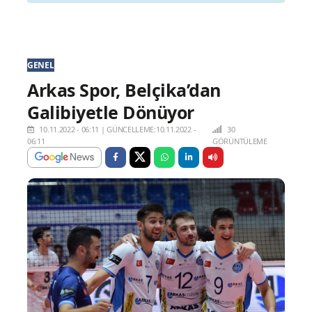
GENEL
Arkas Spor, Belçika’dan
Galibiyetle Dönüyor
10.11.2022 - 06:11
|
GÜNCELLEME:10.11.2022 -
30
06:11
GÖRÜNTÜLEME