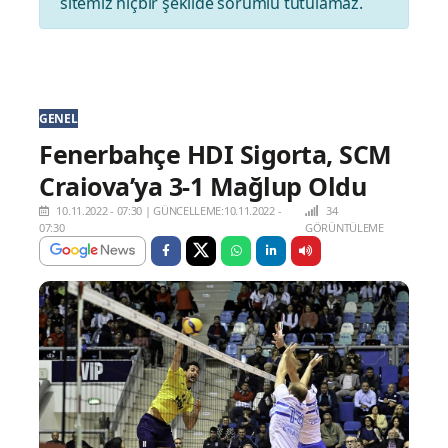
sitemiz hiçbir şekilde sorumlu tutulamaz.
GENEL
Fenerbahçe HDI Sigorta, SCM
Craiova’ya 3-1 Mağlup Oldu
10.11.2022 - 07:30
|
GÜNCELLEME:10.11.2022 -
34
07:30
GÖRÜNTÜLEME