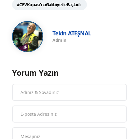
#CEVKupası’naGalibiyetleBaşladı
Tekin ATEŞNAL
Admin
Yorum Yazın