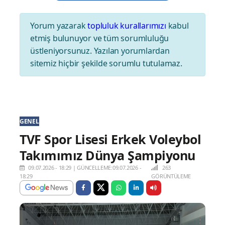
Yorum yazarak
topluluk kurallarımızı
kabul
etmiş bulunuyor ve tüm sorumluluğu
üstleniyorsunuz. Yazılan yorumlardan
sitemiz hiçbir şekilde sorumlu tutulamaz.
GENEL
TVF Spor Lisesi Erkek Voleybol
Takımımız Dünya Şampiyonu
09.07.2026 - 18:29
|
GÜNCELLEME:09.07.2026 -
263
18:29
GÖRÜNTÜLEME