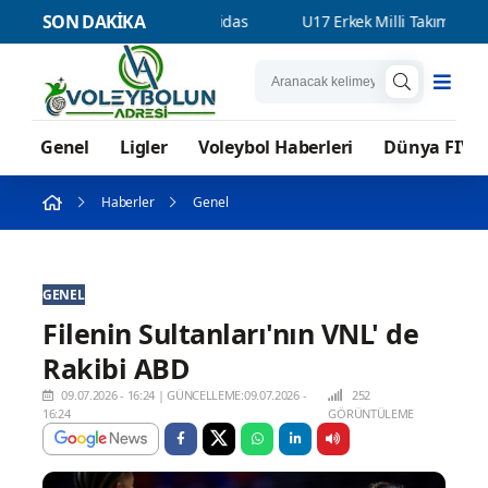
SON DAKİKA
forma sponsoru adidas
U17 Erkek Milli Takımımız Balkan Şampi
Genel
Ligler
Voleybol Haberleri
Dünya FIVB
Haberler
Genel
GENEL
Filenin Sultanları'nın VNL' de
Rakibi ABD
09.07.2026 - 16:24
|
GÜNCELLEME:09.07.2026 -
252
16:24
GÖRÜNTÜLEME