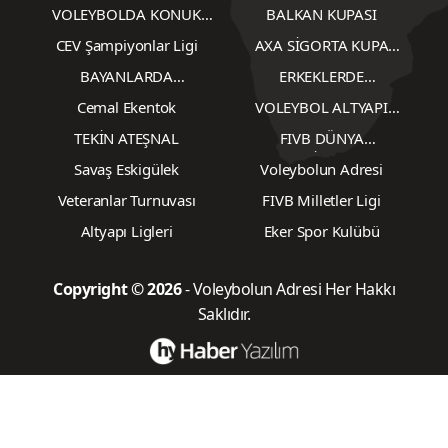
Gözlemcileri
VOLEYBOLDA KONUK
BALKAN KUPASI
YAZARLAR
CEV Şampiyonlar Ligi
AXA SİGORTA KUPA
VOLEY
BAYANLARDA
ERKEKLERDE
TRANSFERLER
TRANSFERLER
Cemal Ekentok
VOLEYBOL ALTYAPI
KARŞILAŞMALARI
TEKİN ATEŞNAL
FIVB DÜNYA
ŞAMPİYONASI
Savaş Eskigülek
Voleybolun Adresi
Veteranlar Turnuvası
FIVB Milletler Ligi
Altyapı Ligleri
Eker Spor Kulübü
Copyright © 2026
- Voleybolun Adresi Her Hakkı
Saklıdır.