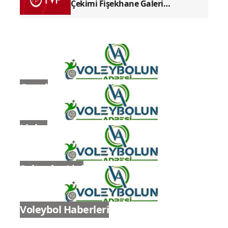
Çekimi Fişekhane Galeri
Salonu'nda yapılacak
Genel
Ligler
Sultanlar Ligi
Voleybol Haberleri