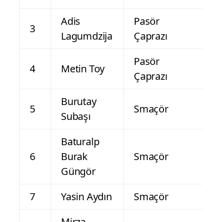
Adis
Pasör
3
Lagumdzija
Çaprazı
Pasör
4
Metin Toy
Çaprazı
Burutay
5
Smaçör
Subaşı
Baturalp
6
Burak
Smaçör
Güngör
7
Yasin Aydın
Smaçör
Mirza