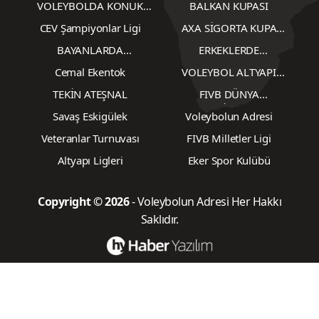
VOLEYBOLDA KONUK
BALKAN KUPASI
YAZARLAR
CEV Şampiyonlar Ligi
AXA SİGORTA KUPA
VOLEY
BAYANLARDA
ERKEKLERDE
TRANSFERLER
TRANSFERLER
Cemal Ekentok
VOLEYBOL ALTYAPI
KARŞILAŞMALARI
TEKİN ATEŞNAL
FIVB DÜNYA
ŞAMPİYONASI
Savaş Eskigülek
Voleybolun Adresi
Veteranlar Turnuvası
FIVB Milletler Ligi
Altyapı Ligleri
Eker Spor Kulübü
Copyright © 2026
- Voleybolun Adresi Her Hakkı
Saklıdır.