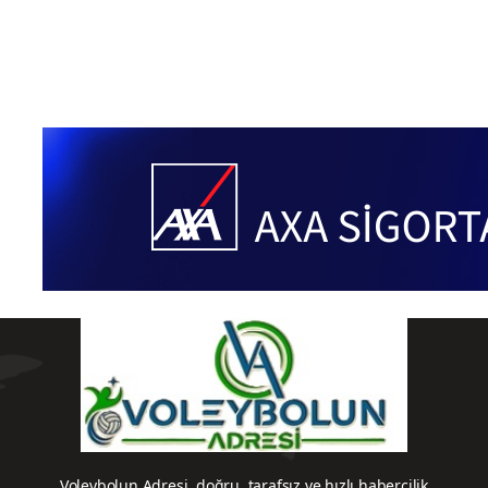
Voleybolun Adresi, doğru, tarafsız ve hızlı habercilik