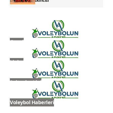
İkincisi
Genel
Ligler
Sultanlar Ligi
Voleybol Haberleri