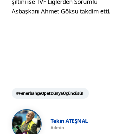
şiltini ise TVF Liglerden Sorumlu
Asbaşkanı Ahmet Göksu takdim etti.
#FenerbahçeOpetDünyaÜçüncüsü!
Tekin ATEŞNAL
Admin