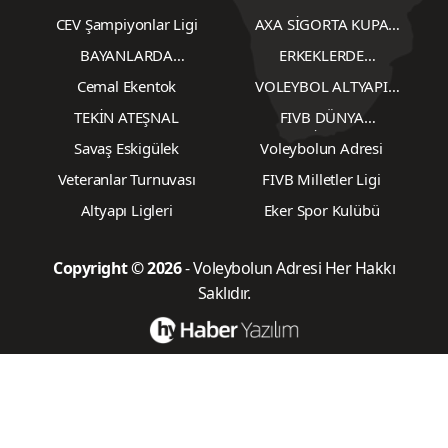
YAZARLAR
CEV Şampiyonlar Ligi
AXA SİGORTA KUPA
VOLEY
BAYANLARDA
ERKEKLERDE
TRANSFERLER
TRANSFERLER
Cemal Ekentok
VOLEYBOL ALTYAPI
KARŞILAŞMALARI
TEKİN ATEŞNAL
FIVB DÜNYA
ŞAMPİYONASI
Savaş Eskigülek
Voleybolun Adresi
Veteranlar Turnuvası
FIVB Milletler Ligi
Altyapı Ligleri
Eker Spor Kulübü
Copyright © 2026
- Voleybolun Adresi Her Hakkı
Saklıdır.