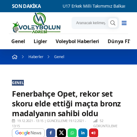
SON DAKİKA
 Dönüyor Mu
U17 Erkek Milli Takımımız Balkan İkincisi
U17
Genel
Ligler
Voleybol Haberleri
Dünya FIVB
Haberler
Genel
GENEL
Fenerbahçe Opet, rekor set
skoru elde ettiği maçta bronz
madalyanın sahibi oldu
19.12.2021 - 13:15
|
GÜNCELLEME:19.12.2021 -
52
13:15
GÖRÜNTÜLEME