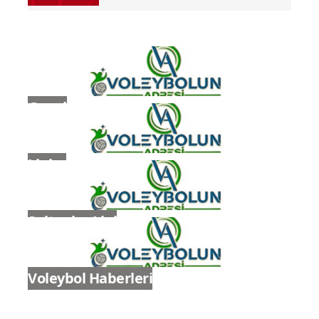
Salonu'nda yapılacak
Genel
Ligler
Sultanlar Ligi
Voleybol Haberleri