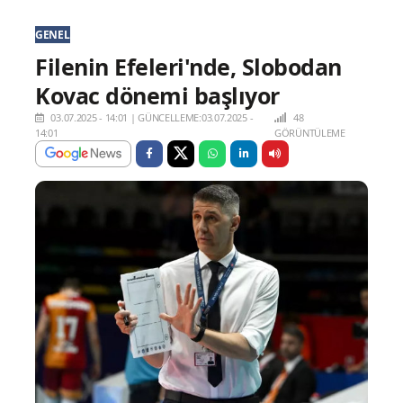
GENEL
Filenin Efeleri'nde, Slobodan
Kovac dönemi başlıyor
03.07.2025 - 14:01
|
GÜNCELLEME:03.07.2025 -
48
14:01
GÖRÜNTÜLEME