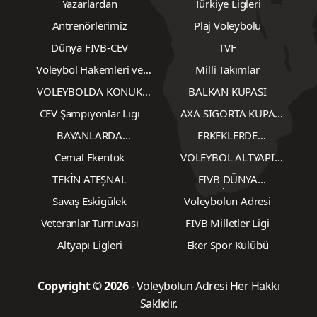
Yazarlardan
Türkiye Ligleri
Antrenörlerimiz
Plaj Voleybolu
Dünya FIVB-CEV
TVF
Voleybol Hakemleri ve
Milli Takımlar
Gözlemcileri
VOLEYBOLDA KONUK
BALKAN KUPASI
YAZARLAR
CEV Şampiyonlar Ligi
AXA SİGORTA KUPA
VOLEY
BAYANLARDA
ERKEKLERDE
TRANSFERLER
TRANSFERLER
Cemal Ekentok
VOLEYBOL ALTYAPI
KARŞILAŞMALARI
TEKİN ATEŞNAL
FIVB DÜNYA
ŞAMPİYONASI
Savaş Eskigülek
Voleybolun Adresi
Veteranlar Turnuvası
FIVB Milletler Ligi
Altyapı Ligleri
Eker Spor Kulübü
Copyright © 2026
- Voleybolun Adresi Her Hakkı
Saklıdır.