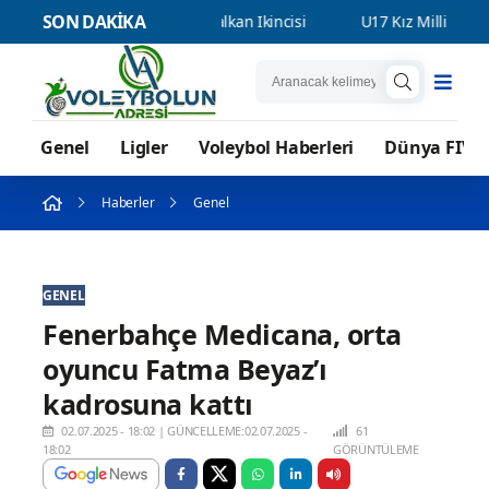
SON DAKİKA
Milli Takımımız Balkan İkincisi
U17 Kız Milli Takımımız Dünya 
Genel
Ligler
Voleybol Haberleri
Dünya FIVB
Haberler
Genel
GENEL
Fenerbahçe Medicana, orta
oyuncu Fatma Beyaz’ı
kadrosuna kattı
02.07.2025 - 18:02
|
GÜNCELLEME:02.07.2025 -
61
18:02
GÖRÜNTÜLEME