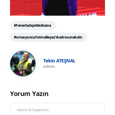
#FenerbahçeMedicana
#ortaoyuncuFatmaBeyaz’ıkadrosunakattı
Tekin ATEŞNAL
Admin
Yorum Yazın