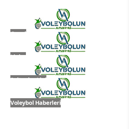
Genel
Ligler
Sultanlar Ligi
Voleybol Haberleri