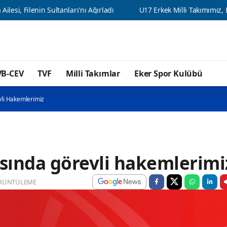
nin Sultanları'nı Ağırladı
U17 Erkek Milli Takımımız, Balkan Şampi
VB-CEV
TVF
Milli Takımlar
Eker Spor Kulübü
evli Hakemlerimiz
tasında görevli hakemlerimi
RÜNTÜLEME