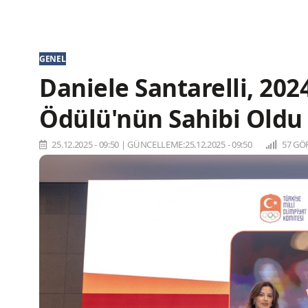
GENEL
Daniele Santarelli, 202
Ödülü'nün Sahibi Oldu
25.12.2025 - 09:50
|
GÜNCELLEME:25.12.2025 - 09:50
57 GÖ