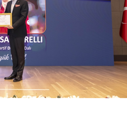
aniele Santarelli, 2024 FIVB Voleybol Milletler
vranışı nedeniyle Türkiye Milli Olimpiyat Komitesi