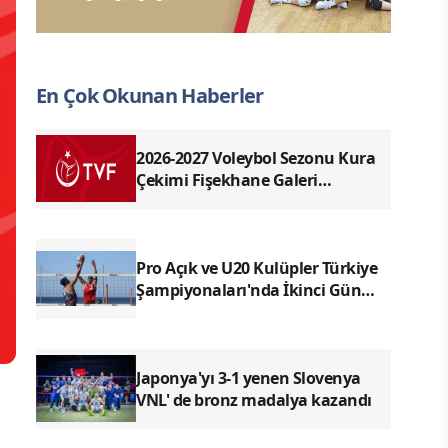
En Çok Okunan Haberler
2026-2027 Voleybol Sezonu Kura
Çekimi Fişekhane Galeri
Salonu'nda yapılacak
Pro Açık ve U20 Kulüpler Türkiye
Şampiyonaları'nda İkinci Gün
Sona Erdi
Japonya'yı 3-1 yenen Slovenya
VNL' de bronz madalya kazandı