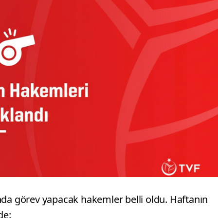
nda görev yapacak hakemler belli oldu. Haftanın
de: