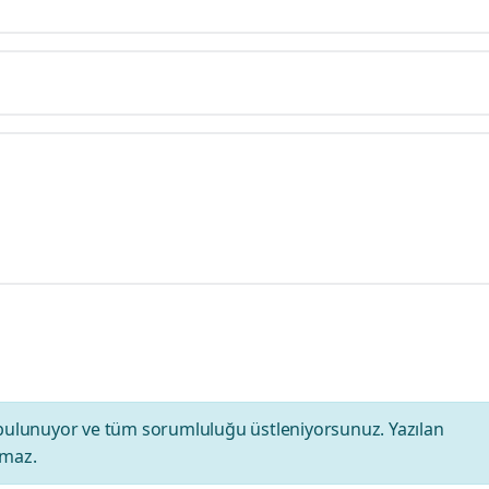
bulunuyor ve tüm sorumluluğu üstleniyorsunuz. Yazılan
amaz.