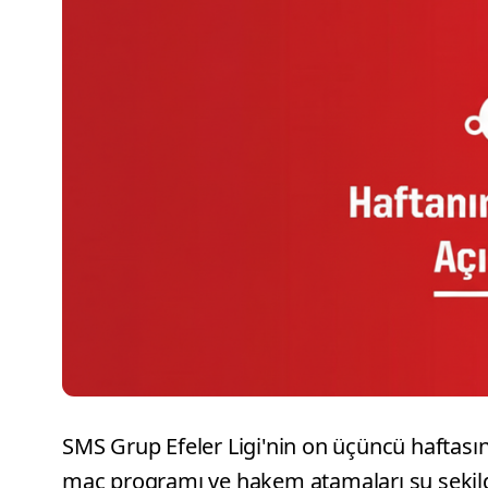
SMS Grup Efeler Ligi'nin on üçüncü haftası
maç programı ve hakem atamaları şu şekil