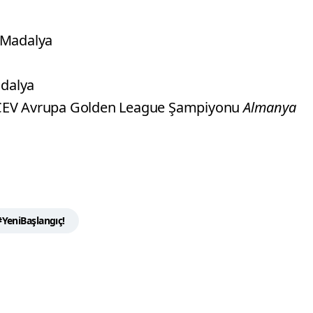
 Madalya
adalya
CEV Avrupa Golden League Şampiyonu
Almanya
#YeniBaşlangıç!