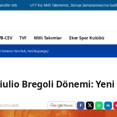
U17 Kız Milli Takımımız, Dünya Şampiyonası'na Galibiyetle Başladı
VB-CEV
TVF
Milli Takımlar
Eker Spor Kulübü
li Dönemi: Yeni Ruh, Yeni Başlangıç!
iulio Bregoli Dönemi: Yeni
RÜNTÜLEME