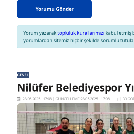
Yorum yazarak
topluluk kurallarımızı
kabul etmiş 
yorumlardan sitemiz hiçbir şekilde sorumlu tutul
GENEL
Nilüfer Belediyespor Yı
28.05.2025 - 17:08
|
GÜNCELLEME:28.05.2025 - 17:08
39 GÖ