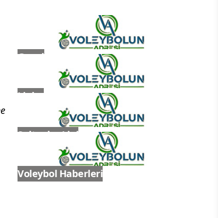
Genel
Ligler
ne
Sultanlar Ligi
Voleybol Haberleri