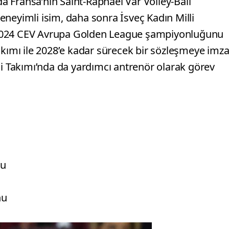
 Fransa’nın Saint-Raphaël Var Volley-Ball
neyimli isim, daha sonra İsveç Kadın Milli
 2024 CEV Avrupa Golden League şampiyonluğunu
akımı ile 2028’e kadar sürecek bir sözleşmeye imz
li Takımı’nda da yardımcı antrenör olarak görev
nu
nu