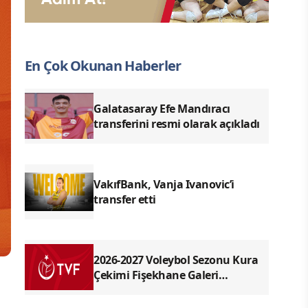
En Çok Okunan Haberler
Galatasaray Efe Mandıracı
transferini resmi olarak açıkladı
VakıfBank, Vanja Ivanovic’i
transfer etti
2026-2027 Voleybol Sezonu Kura
Çekimi Fişekhane Galeri
Salonu'nda yapılacak