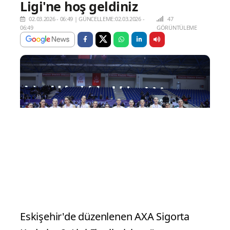
Ligi'ne hoş geldiniz
02.03.2026 - 06:49
|
GÜNCELLEME:02.03.2026 -
47
06:49
GÖRÜNTÜLEME
Eskişehir'de düzenlenen AXA Sigorta