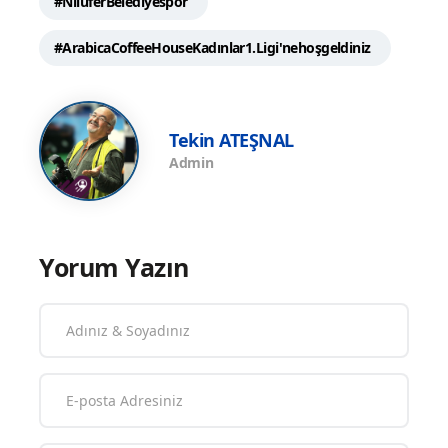
#NilüferBelediyespor
#ArabicaCoffeeHouseKadınlar1.Ligi'nehoşgeldiniz
Tekin ATEŞNAL
Admin
Yorum Yazın