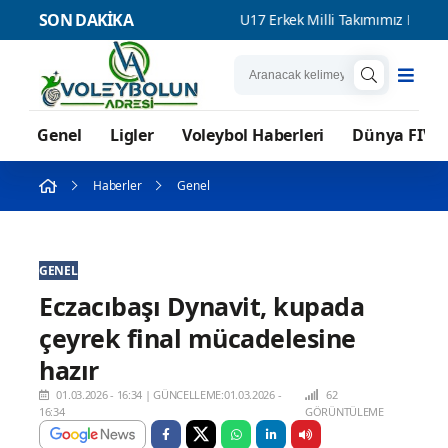
SON DAKİKA
soru adidas
U17 Erkek Milli Takımımız Balkan Şampiyonası'nda 
Genel
Ligler
Voleybol Haberleri
Dünya FIVB
Haberler
Genel
GENEL
Eczacıbaşı Dynavit, kupada
çeyrek final mücadelesine
hazır
01.03.2026 - 16:34
|
GÜNCELLEME:01.03.2026 -
62
16:34
GÖRÜNTÜLEME