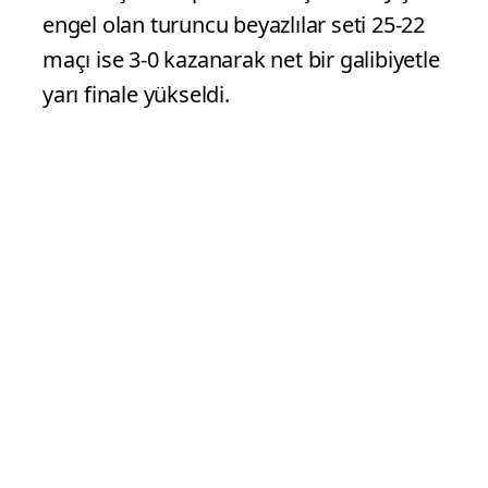
Dilay Özdemir’in blok sayısıyla başlayan
üçüncü setin başlarında konuk ekip öne
geçmeyi başardı. Kısa sürede rakibin
oyun organizasyonunu bozan Eczacıbaşı
Dynavit’li oyuncular setin ortalarına
doğru geriden gelerek farkı 3 sayıya
kadar açtı. Rakip takımın eşitlik arayışına
engel olan turuncu beyazlılar seti 25-22
maçı ise 3-0 kazanarak net bir galibiyetle
yarı finale yükseldi.