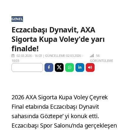
GENEL
Eczacıbaşı Dynavit, AXA
Sigorta Kupa Voley'de yarı
finalde!
02.03.2026 - 16:03
|
GÜNCELLEME:02.03.2026 -
56
16:03
GÖRÜNTÜLEME