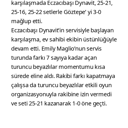
2026 AXA Sigorta Kupa Voley Çeyrek
Final etabında Eczacıbaşı Dynavit
sahasında Göztepe’ yi konuk etti.
Eczacıbaşı Spor Salonu’nda gerçekleşen
karşılaşmada Eczacıbaşı Dynavit, 25-21,
25-16, 25-22 setlerle Göztepe’ yi 3-0
mağlup etti.
Eczacıbaşı Dynavit’in servisiyle başlayan
karşılaşma, ev sahibi ekibin üstünlüğüyle
devam etti. Emily Maglio’nun servis
turunda farkı 7 sayıya kadar açan