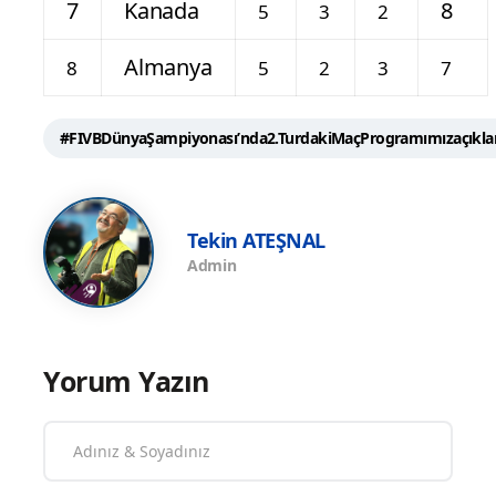
7
Kanada
8
5
3
2
Almanya
8
5
2
3
7
#FIVBDünyaŞampiyonası’nda2.TurdakiMaçProgramımızaçıkla
Tekin ATEŞNAL
Admin
Yorum Yazın