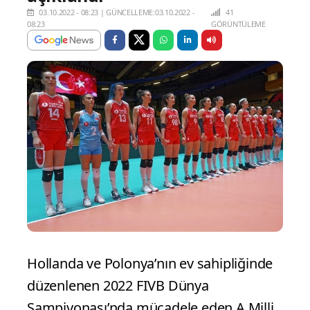
03.10.2022 - 08:23
|
GÜNCELLEME:03.10.2022 -
41
08:23
GÖRÜNTÜLEME
Hollanda ve Polonya’nın ev sahipliğinde
düzenlenen 2022 FIVB Dünya
Şampiyonası’nda mücadele eden A Milli