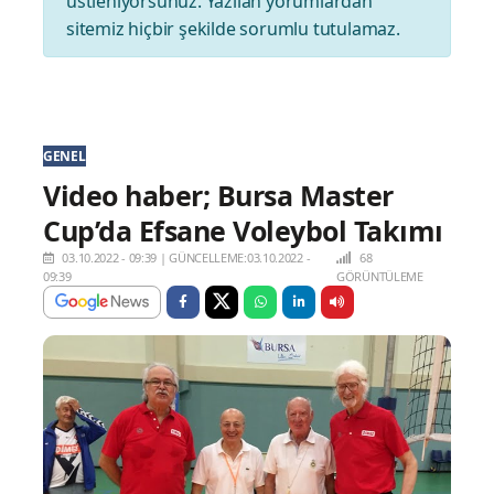
üstleniyorsunuz. Yazılan yorumlardan
sitemiz hiçbir şekilde sorumlu tutulamaz.
GENEL
Video haber; Bursa Master
Cup’da Efsane Voleybol Takımı
03.10.2022 - 09:39
|
GÜNCELLEME:03.10.2022 -
68
09:39
GÖRÜNTÜLEME