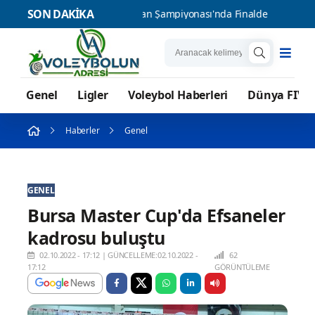
SON DAKİKA
li Takımımız Balkan Şampiyonası'nda Finalde
U17 Kız Milli Tak
Genel
Ligler
Voleybol Haberleri
Dünya FIVB
Haberler
Genel
GENEL
Bursa Master Cup'da Efsaneler
kadrosu buluştu
02.10.2022 - 17:12
|
GÜNCELLEME:02.10.2022 -
62
17:12
GÖRÜNTÜLEME