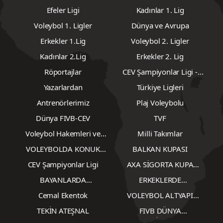
Efeler Ligi
Kadınlar 1. Lig
Voleybol 1. Ligler
Dünya ve Avrupa
Erkekler 1.Lig
Voleybol 2. Ligler
Kadınlar 2.Lig
Erkekler 2. Lig
Röportajlar
CEV Şampiyonlar Ligi -
Erkekler
Yazarlardan
Türkiye Ligleri
Antrenörlerimiz
Plaj Voleybolu
Dünya FIVB-CEV
TVF
Voleybol Hakemleri ve
Milli Takımlar
Gözlemcileri
VOLEYBOLDA KONUK
BALKAN KUPASI
YAZARLAR
CEV Şampiyonlar Ligi
AXA SİGORTA KUPA
VOLEY
BAYANLARDA
ERKEKLERDE
TRANSFERLER
TRANSFERLER
Cemal Ekentok
VOLEYBOL ALTYAPI
KARŞILAŞMALARI
TEKİN ATEŞNAL
FIVB DÜNYA
ŞAMPİYONASI