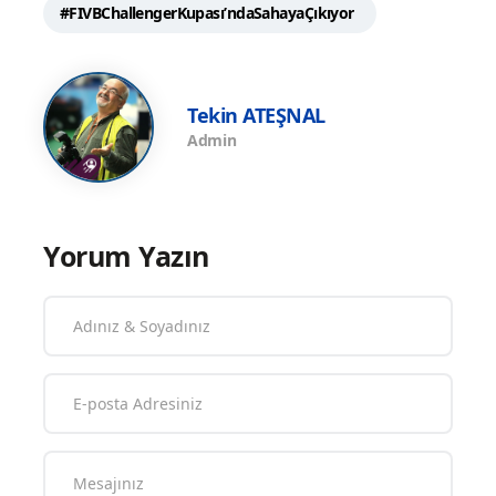
#FIVBChallengerKupası’ndaSahayaÇıkıyor
Tekin ATEŞNAL
Admin
Yorum Yazın