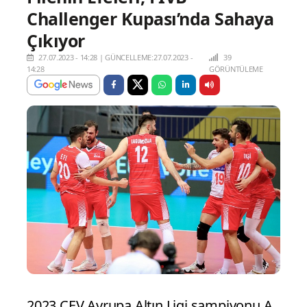
Challenger Kupası’nda Sahaya
Çıkıyor
27.07.2023 - 14:28
|
GÜNCELLEME:27.07.2023 -
39
14:28
GÖRÜNTÜLEME
2023 CEV Avrupa Altın Ligi şampiyonu A