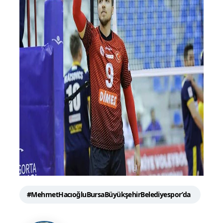
#MehmetHacıoğluBursaBüyükşehirBelediyespor’da