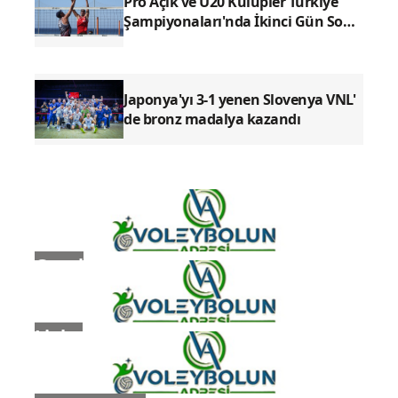
Pro Açık ve U20 Kulüpler Türkiye
Şampiyonaları'nda İkinci Gün Sona
Erdi
Japonya'yı 3-1 yenen Slovenya VNL'
de bronz madalya kazandı
Genel
Ligler