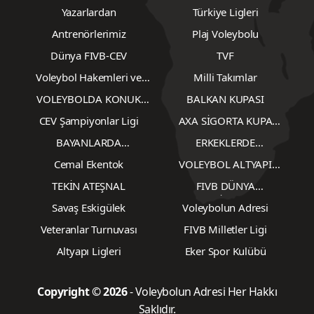
Erkekler
Yazarlardan
Türkiye Ligleri
Antrenörlerimiz
Plaj Voleybolu
Dünya FIVB-CEV
TVF
Voleybol Hakemleri ve
Milli Takımlar
Gözlemcileri
VOLEYBOLDA KONUK
BALKAN KUPASI
YAZARLAR
CEV Şampiyonlar Ligi
AXA SİGORTA KUPA
VOLEY
BAYANLARDA
ERKEKLERDE
TRANSFERLER
TRANSFERLER
Cemal Ekentok
VOLEYBOL ALTYAPI
KARŞILAŞMALARI
TEKİN ATEŞNAL
FIVB DÜNYA
ŞAMPİYONASI
Savaş Eskigülek
Voleybolun Adresi
Veteranlar Turnuvası
FIVB Milletler Ligi
Altyapı Ligleri
Eker Spor Kulübü
Copyright © 2026
- Voleybolun Adresi Her Hakkı
Saklıdır.