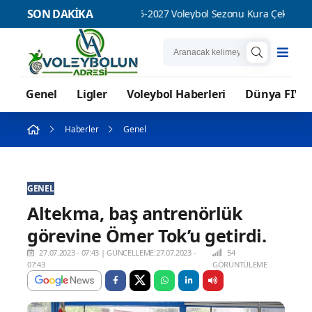
SON DAKİKA
r
2026-2027 Voleybol Sezonu Kura Çekimi Fişekhane Galeri Sal
Genel
Ligler
Voleybol Haberleri
Dünya FIVB
Haberler
Genel
GENEL
Altekma, baş antrenörlük
görevine Ömer Tok’u getirdi.
27.07.2023 - 07:43
|
GÜNCELLEME:27.07.2023 -
54
07:43
GÖRÜNTÜLEME