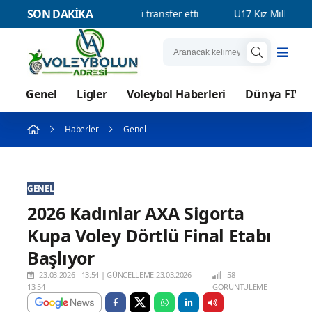
SON DAKİKA
fBank, Vanja Ivanovic’i transfer etti
U17 Kız Milli Takımımız, Dü
Genel
Ligler
Voleybol Haberleri
Dünya FIVB
Haberler
Genel
GENEL
2026 Kadınlar AXA Sigorta
Kupa Voley Dörtlü Final Etabı
Başlıyor
23.03.2026 - 13:54
|
GÜNCELLEME:23.03.2026 -
58
13:54
GÖRÜNTÜLEME