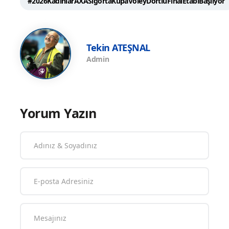
#2026KadınlarAXASigortaKupaVoleyDörtlüFinalEtabıBaşlıyor
Tekin ATEŞNAL
Admin
Yorum Yazın