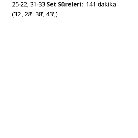
Fenerbahçe Medicana – Eczacıbaşı
Dynavit: 1-3
Salon:
Ankara Spor Salonu
Hakemler:
Koray Yılmazgil, İlknur
Çakar Gözlemci:
Setler:
22-25, 17-25,
25-22, 31-33
Set Süreleri:
141 dakika
(32’, 28’, 38’, 43',)