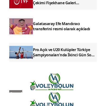
En Çok Okunan Haberler
2026-2027 Voleybol Sezonu Kura
Çekimi Fişekhane Galeri
Salonu'nda yapılacak
Galatasaray Efe Mandıracı
transferini resmi olarak açıkladı