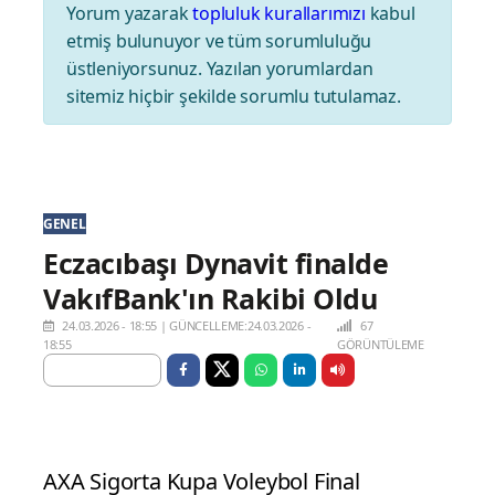
Yorum yazarak
topluluk kurallarımızı
kabul
etmiş bulunuyor ve tüm sorumluluğu
üstleniyorsunuz. Yazılan yorumlardan
sitemiz hiçbir şekilde sorumlu tutulamaz.
GENEL
Eczacıbaşı Dynavit finalde
VakıfBank'ın Rakibi Oldu
24.03.2026 - 18:55
|
GÜNCELLEME:24.03.2026 -
67
18:55
GÖRÜNTÜLEME