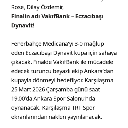
Melissa Teresa, De SouzaAna Cristina, (
Gizem Örfe (L), Gülce Güçtekin (L),Arelya
Karasoy Koçaş, Hande Baladın,
Eczacıbaşı Dynavit:
Retteke Dana Lynn,
Stsiak Magdelana, Yaprak Erkek, Sinead
Jack Kısal, ELİF Şahin, Ebrar Karakurt,
(Simge Aköz (L), Dilay Özdemir, Smrek
AnnaThea, Plumemer Boden Kathryn
Rose, Dilay Özdemir,
Finalin adı VakıfBank – Eczacıbaşı
Dynavit!
Fenerbahçe Medicana’yı 3-0 mağlup
eden Eczacıbaşı Dynavit kupa için sahaya