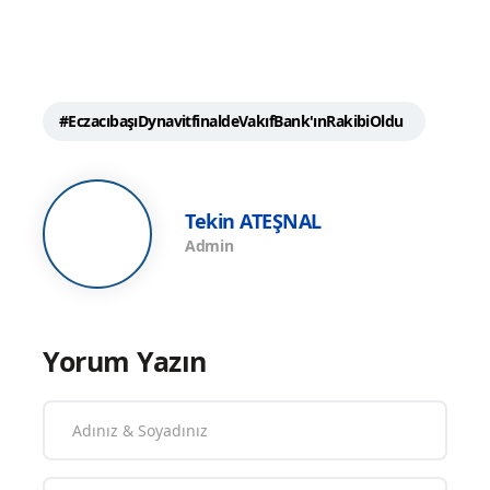
#EczacıbaşıDynavitfinaldeVakıfBank'ınRakibiOldu
Tekin ATEŞNAL