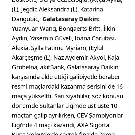
(L), Jegdic Aleksandra (L), Katarina
Dangubic,
Galatasaray Daikin:
Yuanyuan Wang, Bongaerts Britt, İlkin
Aydın, Yasemin Güveli, Ioana Carutasu
Alexia, Sylla Fatime Myriam, (Eylül
Akarçeşme (L), Naz Aydemir Akyol, Kaja
Grobelna, akıfBank, Galatasaray Daikin
karşısında elde ettiği galibiyetle beraber
resmi maçlardaki kazanma serisini de 16
maça yükseltti. Sarı siyahlılar, söz konusu
dönemde Sultanlar Ligi’nde üst üste 10
maçtan galip ayrılırken, CEV Şampiyonlar
Ligi’nde 4 maçı kazandı, AXA Sigorta
Kupa Voley’de de çeyrek finalde Zeren