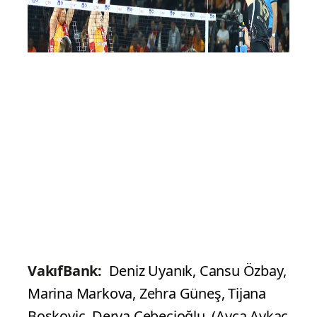
VakıfBank:
Deniz Uyanık, Cansu Özbay,
Marina Markova, Zehra Güneş, Tijana
Boskovic, Derya Cebecioğlu, (Ayça Aykaç