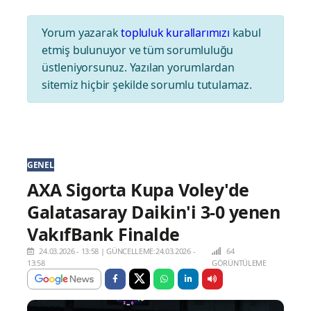
Yorum yazarak
topluluk kurallarımızı
kabul
etmiş bulunuyor ve tüm sorumluluğu
üstleniyorsunuz. Yazılan yorumlardan
sitemiz hiçbir şekilde sorumlu tutulamaz.
GENEL
AXA Sigorta Kupa Voley'de
Galatasaray Daikin'i 3-0 yenen
VakıfBank Finalde
24.03.2026 - 13:58
|
GÜNCELLEME:24.03.2026 -
64
13:58
GÖRÜNTÜLEME