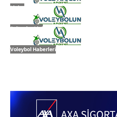
Pro Açık ve U20 Kulüpler Türkiye
Şampiyonaları'nda İkinci Gün Sona
Erdi
Genel
Ligler
Sultanlar Ligi
Voleybol Haberleri