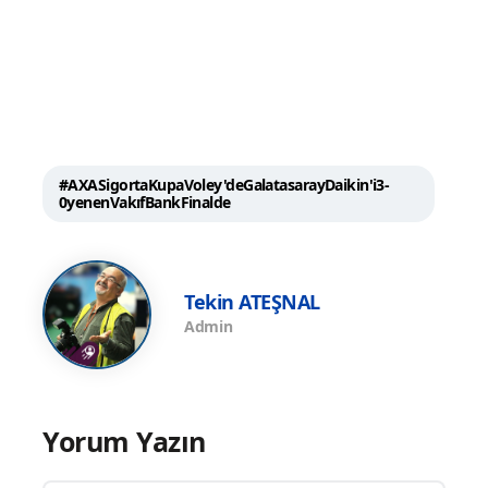
#AXASigortaKupaVoley'deGalatasarayDaikin'i3-
0yenenVakıfBankFinalde
Tekin ATEŞNAL
Admin
Yorum Yazın