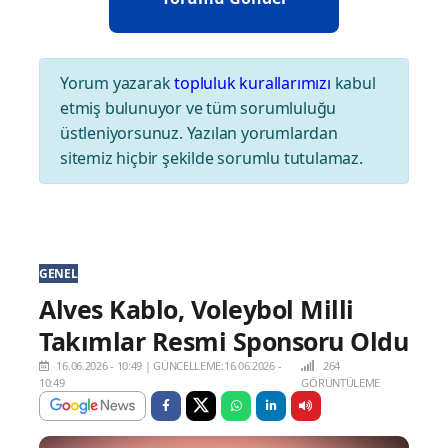
Yorum yazarak
topluluk kurallarımızı
kabul
etmiş bulunuyor ve tüm sorumluluğu
üstleniyorsunuz. Yazılan yorumlardan
sitemiz hiçbir şekilde sorumlu tutulamaz.
GENEL
Alves Kablo, Voleybol Milli
Takımlar Resmi Sponsoru Oldu
16.06.2026 - 10:49
|
GÜNCELLEME:16.06.2026 -
264
10:49
GÖRÜNTÜLEME