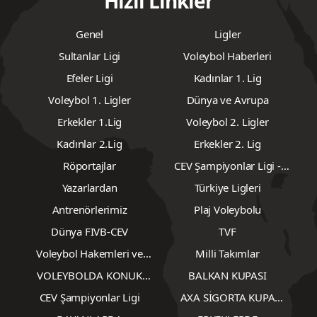
Hızlı Linkler
Genel
Ligler
Sultanlar Ligi
Voleybol Haberleri
Efeler Ligi
Kadınlar 1. Lig
Voleybol 1. Ligler
Dünya ve Avrupa
Erkekler 1.Lig
Voleybol 2. Ligler
Kadınlar 2.Lig
Erkekler 2. Lig
Röportajlar
CEV Şampiyonlar Ligi -
Erkekler
Yazarlardan
Türkiye Ligleri
Antrenörlerimiz
Plaj Voleybolu
Dünya FIVB-CEV
TVF
Voleybol Hakemleri ve
Milli Takımlar
Gözlemcileri
VOLEYBOLDA KONUK
BALKAN KUPASI
YAZARLAR
CEV Şampiyonlar Ligi
AXA SİGORTA KUPA
VOLEY