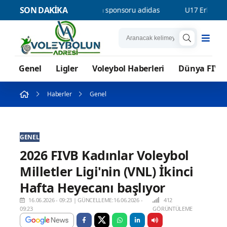
SON DAKİKA
anbul’un resmi forma sponsoru adidas
U17 Erkek Milli Takımım
Genel
Ligler
Voleybol Haberleri
Dünya FIVB
Haberler
Genel
GENEL
2026 FIVB Kadınlar Voleybol
Milletler Ligi'nin (VNL) İkinci
Hafta Heyecanı başlıyor
16.06.2026 - 09:23
|
GÜNCELLEME:16.06.2026 -
412
09:23
GÖRÜNTÜLEME