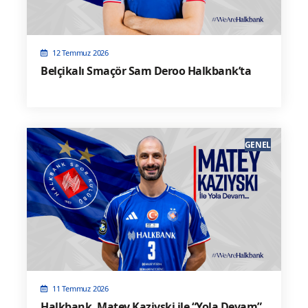
12 Temmuz 2026
Belçikalı Smaçör Sam Deroo Halkbank’ta
GENEL
11 Temmuz 2026
Halkbank, Matey Kaziyski ile “Yola Devam”