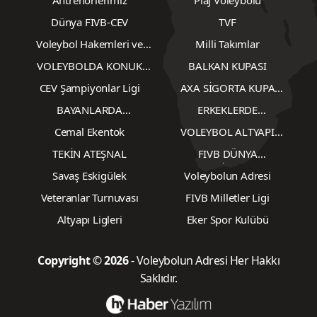
Antrenörlerimiz
Plaj Voleybolu
Dünya FIVB-CEV
TVF
Voleybol Hakemleri ve
Milli Takımlar
Gözlemcileri
VOLEYBOLDA KONUK
BALKAN KUPASI
YAZARLAR
CEV Şampiyonlar Ligi
AXA SİGORTA KUPA
VOLEY
BAYANLARDA
ERKEKLERDE
TRANSFERLER
TRANSFERLER
Cemal Ekentok
VOLEYBOL ALTYAPI
KARŞILAŞMALARI
TEKİN ATEŞNAL
FIVB DÜNYA
ŞAMPİYONASI
Savaş Eskigülek
Voleybolun Adresi
Veteranlar Turnuvası
FIVB Milletler Ligi
Altyapı Ligleri
Eker Spor Kulübü
Copyright © 2026
- Voleybolun Adresi Her Hakkı
Saklıdır.