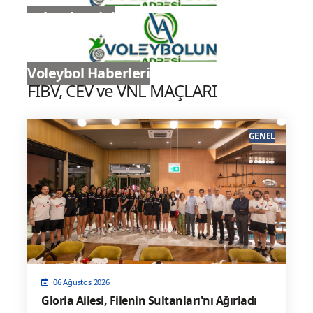
Sultanlar Ligi
Voleybol Haberleri
FIBV, CEV ve VNL MAÇLARI
GENEL
06 Ağustos 2026
Gloria Ailesi, Filenin Sultanları'nı Ağırladı