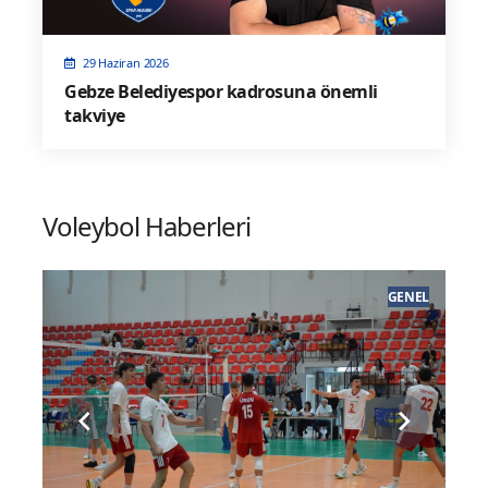
29 Haziran 2026
Gebze Belediyespor kadrosuna önemli
takviye
Voleybol Haberleri
EL
VOLEYBOL HABERLERI